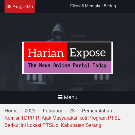
Skip
Sebelum Sholat Jum’at
08 Aug, 2026
to
141 Tahun Stasiun Slawi : “Dari
content
Angkut Hasil Bumi hingga
Gerakkan Kehidupan
Masyarakat”
Temuan 995 Airsoft Gun dan
Narkoba di Sekolah Kebayoran
Lama, DPR Minta Diusut
Tuntas
Menu
Home
2023
February
23
Pemerintahan
Komisi II DPR RI Ajak Masyarakat Ikuti Program PTSL,
Berikut ini Lokasi PTSL di Kabupaten Serang