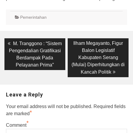
Pemerintahan
Post
Previous
Next
Ilham Megayanto, Figur
M. Tranggono : “Sistem
post:
post:
navigation
Balon Legislatif
Pengendalian Gratifikasi
Kabupaten Serang
Berdampak Pada
(Mulai) Diperhitungkan di
Pelayanan Prima”
Kancah Politik
Leave a Reply
Your email address will not be published.
Required fields
*
are marked
*
Comment