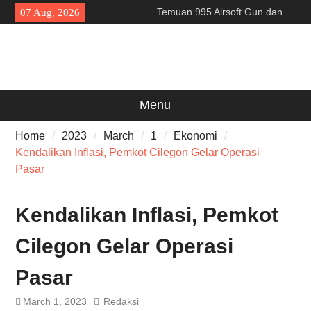
Skip
Temuan 995 Airsoft Gun dan
07 Aug, 2026
to
Narkoba di Sekolah Kebayoran
content
Lama, DPR Minta Diusut
Tuntas
Filosofi Memukul Bedug
Sebelum Sholat Jum’at
141 Tahun Stasiun Slawi : “Dari
Menu
Angkut Hasil Bumi hingga
Gerakkan Kehidupan
Home
2023
March
1
Ekonomi
Masyarakat”
Kendalikan Inflasi, Pemkot Cilegon Gelar Operasi
Pasar
Kendalikan Inflasi, Pemkot
Cilegon Gelar Operasi
Pasar
March 1, 2023
Redaksi