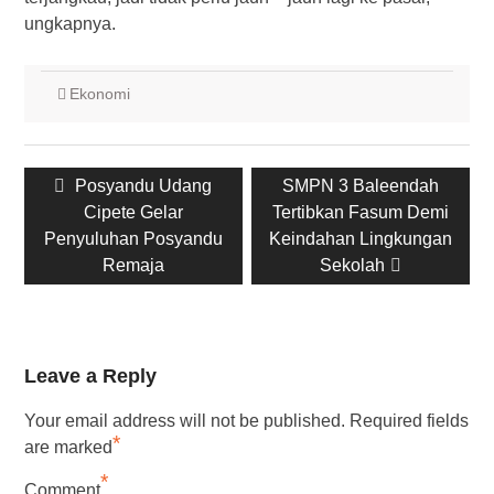
ungkapnya.
Ekonomi
Post
Previous
Next
Posyandu Udang
SMPN 3 Baleendah
navigation
post:
post:
Cipete Gelar
Tertibkan Fasum Demi
Penyuluhan Posyandu
Keindahan Lingkungan
Remaja
Sekolah
Leave a Reply
Your email address will not be published.
Required fields
*
are marked
*
Comment