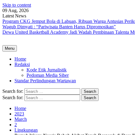
Skip to content
09 Aug, 2026
Latest News
Program CKG Jemput Bola di Labuan, Ribuan Warga Antusias Perik
Wagub Dimyati : “Pariwisata Banten Harus Dipromosikan”
Dewa United Basketball Academy Jadi Wadah Pembinaan Talenta M
Menu
Home
Redaksi
Kode Etik Jurnalistik
Pedoman Media Siber
Standar Perlindungan Wartawan
Search for:
Search for:
Home
2023
March
2
Lingkungan