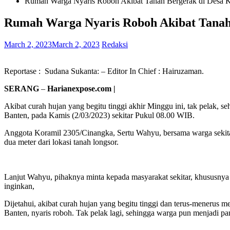
Rumah Warga Nyaris Roboh Akibat Tanah Bergerak di Desa 
Rumah Warga Nyaris Roboh Akibat Tanah
March 2, 2023
March 2, 2023
Redaksi
Reportase : Sudana Sukanta: – Editor In Chief : Hairuzaman.
SERANG
–
Harianexpose.com |
Akibat curah hujan yang begitu tinggi akhir Minggu ini, tak pela
Banten, pada Kamis (2/03/2023) sekitar Pukul 08.00 WIB.
Anggota Koramil 2305/Cinangka, Sertu Wahyu, bersama warga sekitar
dua meter dari lokasi tanah longsor.
Lanjut Wahyu, pihaknya minta kepada masyarakat sekitar, khususn
inginkan,
Dijetahui, akibat curah hujan yang begitu tinggi dan terus-mene
Banten, nyaris roboh. Tak pelak lagi, sehingga warga pun menjadi pa