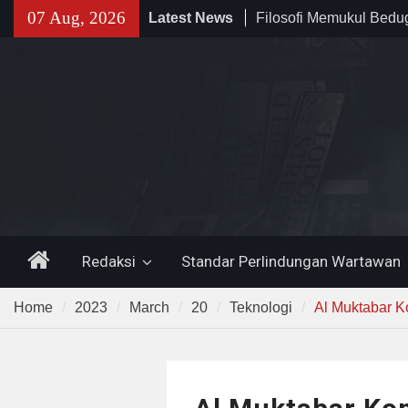
Skip
Sholat Jum’at
07 Aug, 2026
Latest News
to
141 Tahun Stasiun Slawi
content
Angkut Hasil Bumi hin
Kehidupan Masyarakat
Temuan 995 Airsoft Gu
Narkoba di Sekolah K
Lama, DPR Minta Diusu
Home
Redaksi
Standar Perlindungan Wartawan
Home
2023
March
20
Teknologi
Al Muktabar K