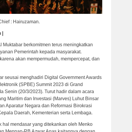
Chief : Hairuzaman.
 |
Al Muktabar berkomitmen terus meningkatkan
 layanan Pemerintah kepada masyarakat.
kan karena akan mempermudah, mempercepat, dan
bar seusai menghadiri Digital Government Awards
lektronik (SPBE) Summit 2023 di Grand
a Senin (20/3/2023). Turut hadir dalam acara
ang Maritim dan Investasi (Marves) Luhut Binsar
an Aparatur Negara dan Reformasi Birokrasi
Kepala Daerah, Kementerian serta Lembaga.
k hal mendasar yang ditekankan oleh Menko
 dan Menpan-RB Azwar Anas kaitannya dengan