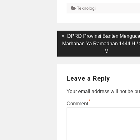
Teknologi
Post
Previous
DPRD Provinsi Banten Menguc
post:
Marhaban Ya Ramadhan 1444 H /
navigation
M
Leave a Reply
Your email address will not be pu
*
Comment