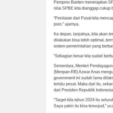
Pemprov Banten menerapkan SPBE
nilai SPBE kita dianggap cukup b
“Penilaian dari Pusat kita menca
poin,” ujarnya.
Ke depan, lanjutnya, kita akan te
dilakukan bisa lebih optimal, 
sistem pemerintahan yang berbasi
“Sebagian besar kita sudah berbas
Sementara, Menteri Pendayaguna
(Menpan-RB) Azwar Anas mengung
government ini sudah lama dil
terlalu pesat. Maka dari itu, se
dari Presiden Republik Indonesi
“Target kita tahun 2024 itu selur
Saya yakin itu bisa terwujud,” uc