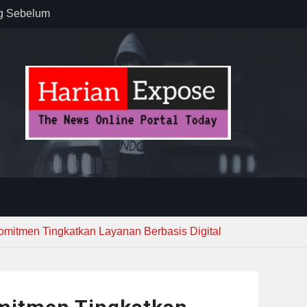
 : “Dari
gga Gerakkan
”
n dan
ebayoran
t Tuntas
omitmen Tingkatkan Layanan Berbasis Digital