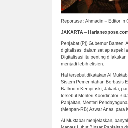
Reportase : Ahmadin – Editor In 
JAKARTA
–
Harianexpose.com
Penjabat (Pj) Gubernur Banten, 
digitalisasi dalam setiap aspek
Digitalisasi itu penting dilaku
menjadi lebih efisien.
Hal tersebut dikatakan Al Mukta
Sistem Pemerintahan Berbasis E
Ballroom Kempinski, Jakarta, pad
tersebut Menteri Koordinator Bid
Panjaitan, Menteri Pendayaguna
(Menpan-RB) Azwar Anas, para 
Al Muktabar menjelaskan, banya
Marves Luhut Binsar Panjaitan