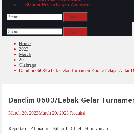
Standar Perlindungan Wartawan
Search
for:
Search
for:
Home
2023
March
20
Olahraga
Dandim 0603/Lebak Gelar Turnamen Karate Pelajar Antar D
Dandim 0603/Lebak Gelar Turnamen
March 20, 2023
March 20, 2023
Redaksi
Reportase : Ahmadin – Editor In Chief : Hairuzaman