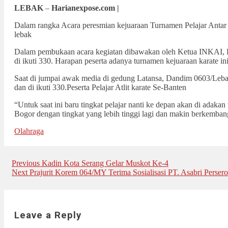
LEBAK
–
Harianexpose.com |
Dalam rangka Acara peresmian kejuaraan Turnamen Pelajar Anta
lebak
Dalam pembukaan acara kegiatan dibawakan oleh Ketua INKAI, Letko
di ikuti 330. Harapan peserta adanya turnamen kejuaraan karate ini
Saat di jumpai awak media di gedung Latansa, Dandim 0603/Lebak,
dan di ikuti 330.Peserta Pelajar Atlit karate Se-Banten
“Untuk saat ini baru tingkat pelajar nanti ke depan akan di adaka
Bogor dengan tingkat yang lebih tinggi lagi dan makin berkemban
Olahraga
Post
Previous
Previous
Kadin Kota Serang Gelar Muskot Ke-4
Next
post:
Next
Prajurit Korem 064/MY Terima Sosialisasi PT. Asabri Perse
navigation
post:
Leave a Reply