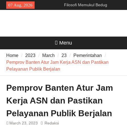
Skip
Filosofi Memukul Bedug
07 Aug, 2026
to
Sebelum Sholat Jum’at
content
141 Tahun Stasiun Slawi : “Dari
Angkut Hasil Bumi hingga
Gerakkan Kehidupan
Masyarakat”
Sinergi dengan Bank Banten,
Menu
Pemkot Cilegon Dorong
Efisiensi Keuangan Daerah
Home
2023
March
23
Pemerintahan
Pemprov Banten Atur Jam Kerja ASN dan Pastikan
Pelayanan Publik Berjalan
Pemprov Banten Atur Jam
Kerja ASN dan Pastikan
Pelayanan Publik Berjalan
March 23, 2023
Redaksi