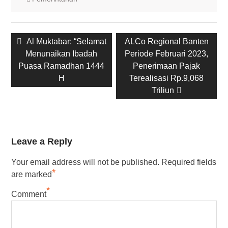
Post
Previous
Next
Al Muktabar: “Selamat
ALCo Regional Banten
navigation
post:
post:
Menunaikan Ibadah
Periode Februari 2023,
Puasa Ramadhan 1444
Penerimaan Pajak
H
Terealisasi Rp.9,068
Triliun
Leave a Reply
Your email address will not be published.
Required fields
*
are marked
*
Comment