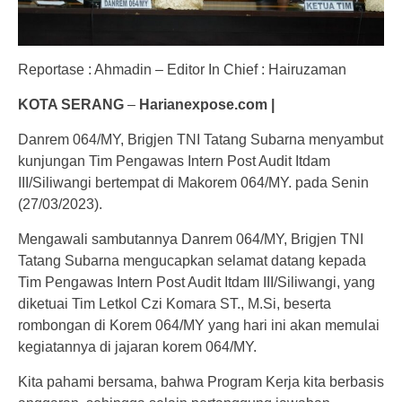
Reportase : Ahmadin – Editor In Chief : Hairuzaman
KOTA SERANG
–
Harianexpose.com |
Danrem 064/MY, Brigjen TNI Tatang Subarna menyambut
kunjungan Tim Pengawas Intern Post Audit Itdam
III/Siliwangi bertempat di Makorem 064/MY. pada Senin
(27/03/2023).
Mengawali sambutannya Danrem 064/MY, Brigjen TNI
Tatang Subarna mengucapkan selamat datang kepada
Tim Pengawas Intern Post Audit Itdam III/Siliwangi, yang
diketuai Tim Letkol Czi Komara ST., M.Si, beserta
rombongan di Korem 064/MY yang hari ini akan memulai
kegiatannya di jajaran korem 064/MY.
Kita pahami bersama, bahwa Program Kerja kita berbasis