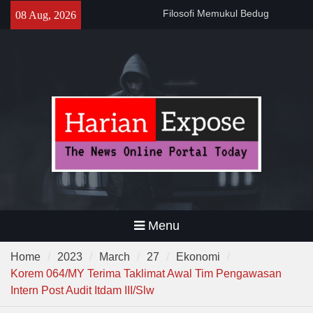
Sebelum Sholat Jum’at
Skip
08 Aug, 2026
141 Tahun Stasiun Slawi : “Dari
to
Angkut Hasil Bumi hingga
content
Gerakkan Kehidupan
Masyarakat”
Temuan 995 Airsoft Gun dan
Narkoba di Sekolah Kebayoran
Lama, DPR Minta Diusut
Tuntas
Menu
Home
2023
March
27
Ekonomi
Korem 064/MY Terima Taklimat Awal Tim Pengawasan
Intern Post Audit Itdam III/Slw