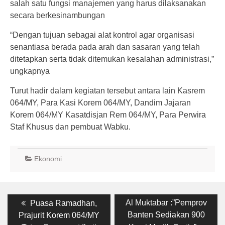
salah satu fungsi manajemen yang harus dilaksanakan
secara berkesinambungan
“Dengan tujuan sebagai alat kontrol agar organisasi
senantiasa berada pada arah dan sasaran yang telah
ditetapkan serta tidak ditemukan kesalahan administrasi,”
ungkapnya
Turut hadir dalam kegiatan tersebut antara lain Kasrem
064/MY, Para Kasi Korem 064/MY, Dandim Jajaran
Korem 064/MY Kasatdisjan Rem 064/MY, Para Perwira
Staf Khusus dan pembuat Wabku.
Ekonomi
Post
Previous
Next
Al Muktabar :”Pemprov
Puasa Ramadhan,
post:
post:
navigation
Banten Sediakan 900
Prajurit Korem 064/MY