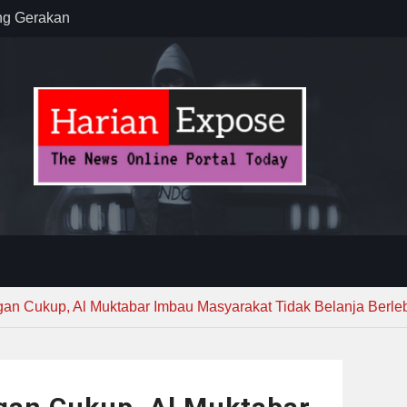
rian PU
kirim MUI ke
Lewat
anten,
 Efisiensi
an Cukup, Al Muktabar Imbau Masyarakat Tidak Belanja Berle