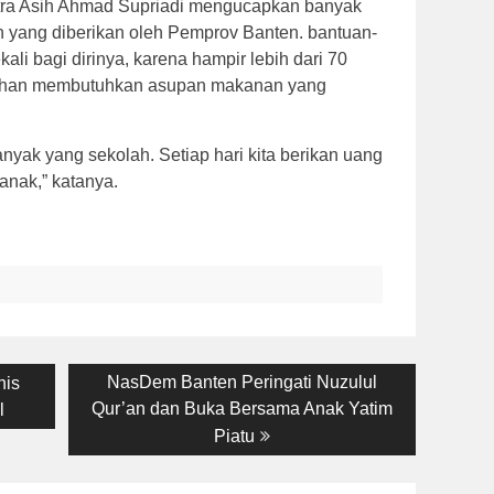
tra Asih Ahmad Supriadi mengucapkan banyak
an yang diberikan oleh Pemprov Banten. bantuan-
ali bagi dirinya, karena hampir lebih dari 70
asuhan membutuhkan asupan makanan yang
anyak yang sekolah. Setiap hari kita berikan uang
anak,” katanya.
Next
NasDem Banten Peringati Nuzulul
nis
post:
Qur’an dan Buka Bersama Anak Yatim
l
Piatu