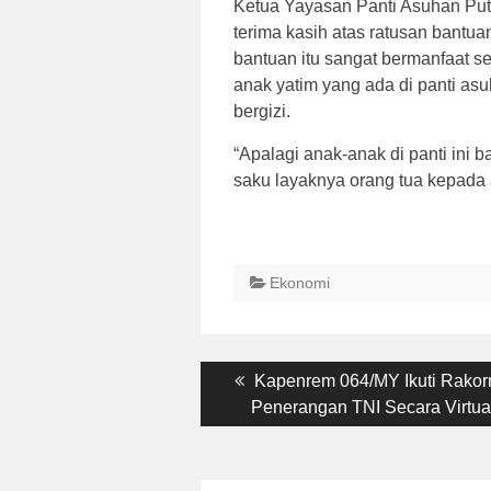
Ketua Yayasan Panti Asuhan Pu
terima kasih atas ratusan bantu
bantuan itu sangat bermanfaat sek
anak yatim yang ada di panti 
bergizi.
“Apalagi anak-anak di panti ini b
saku layaknya orang tua kepada 
Ekonomi
Post
Previous
Kapenrem 064/MY Ikuti Rakor
post:
Penerangan TNI Secara Virtua
navigation