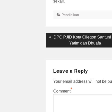
sekali.
Pendidikan
Post
Previous
DPC PJID Kota Cilegon Santuni
post:
Yatim dan Dhuafa
navigation
Leave a Reply
Your email address will not be pu
*
Comment