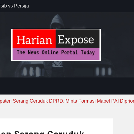
sib vs Persija
resiasi
dan Jack
r – Banjar
elaksana
kirim MUI ke
Lewat
aten Serang Geruduk DPRD, Minta Formasi Mapel PAI Diprior