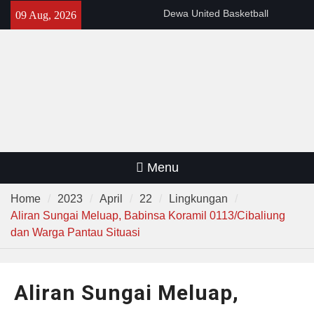
Skip
Dewa United Basketball
09 Aug, 2026
to
Academy Jadi Wadah
content
Pembinaan Talenta Muda
Banten
Gelar Patroli Malam, Personel
Polsek Rangkasbitung Imbau
Warga Tingkatkan Siskamling
Warga RW 14 Sangkanhurip
Kini Miliki TPSST Terpadu
Menu
Home
2023
April
22
Lingkungan
Aliran Sungai Meluap, Babinsa Koramil 0113/Cibaliung
dan Warga Pantau Situasi
Aliran Sungai Meluap,