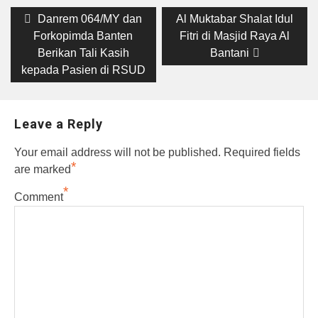
Post
Previous
Next
Danrem 064/MY dan
Al Muktabar Shalat Idul
post:
post:
navigation
Forkopimda Banten
Fitri di Masjid Raya Al
Berikan Tali Kasih
Bantani
kepada Pasien di RSUD
Leave a Reply
Your email address will not be published.
Required fields
*
are marked
*
Comment