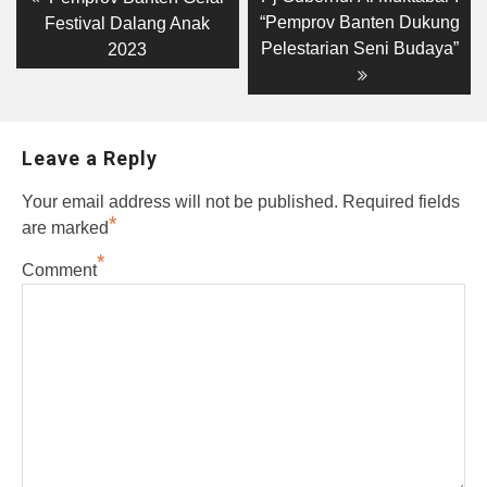
post:
post:
navigation
“Pemprov Banten Dukung
Festival Dalang Anak
Pelestarian Seni Budaya”
2023
Leave a Reply
Your email address will not be published.
Required fields
*
are marked
*
Comment