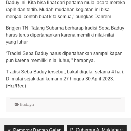
Baduy ini. Kita bisa lihat dari pertama mulai acara mereka
rapih dan tertib. Mudah-mudahan kegiatan ini bisa
menjadi contoh buat kita semua,” pungkas Danrem
Brigjen TNI Tatang Subarna berharap tradisi Seba Baduy
harus terus dipertahankan karena memiliki nilai-nilai
yang luhur
“Tradisi Seba Baduy harus dipertahankan sampai kapan
pun karena memiliki nilai luhur, ” harapnya.
Tradisi Seba Baduy tersebut, bakal digelar selama 4 hari.
Di mulai sejak dari kemarin 27 hingga 30 April 2023.
(Hrz/Red)
Budaya
Post
Previous
Next
Pj Gubernur Al Muktabar :
Pemprov Banten Gelar