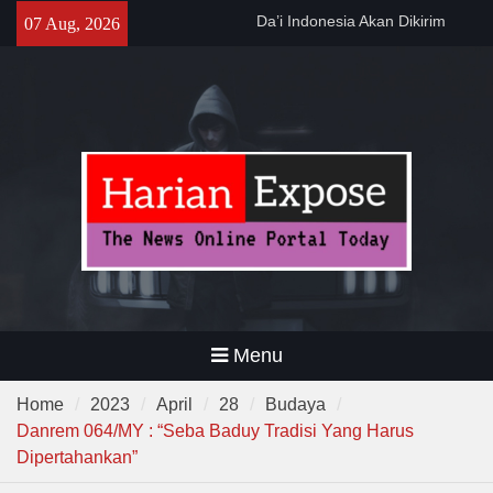
Lewat Program PWD 2026
Skip
07 Aug, 2026
300 Suporter Nobar Persib vs
to
Persija di Pamarayan, Polisi
content
Apresiasi Kedewasaan
Bobotoh dan Jack Mania —
Pemprov Banten Dukung
Gerakan Irigasi Bersih
Kementerian PU
Menu
Home
2023
April
28
Budaya
Danrem 064/MY : “Seba Baduy Tradisi Yang Harus
Dipertahankan”