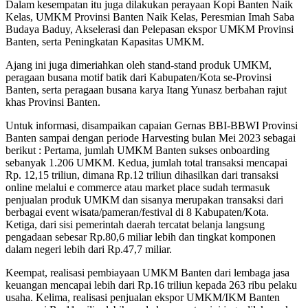
Dalam kesempatan itu juga dilakukan perayaan Kopi Banten Naik
Kelas, UMKM Provinsi Banten Naik Kelas, Peresmian Imah Saba
Budaya Baduy, Akselerasi dan Pelepasan ekspor UMKM Provinsi
Banten, serta Peningkatan Kapasitas UMKM.
Ajang ini juga dimeriahkan oleh stand-stand produk UMKM,
peragaan busana motif batik dari Kabupaten/Kota se-Provinsi
Banten, serta peragaan busana karya Itang Yunasz berbahan rajut
khas Provinsi Banten.
Untuk informasi, disampaikan capaian Gernas BBI-BBWI Provinsi
Banten sampai dengan periode Harvesting bulan Mei 2023 sebagai
berikut : Pertama, jumlah UMKM Banten sukses onboarding
sebanyak 1.206 UMKM. Kedua, jumlah total transaksi mencapai
Rp. 12,15 triliun, dimana Rp.12 triliun dihasilkan dari transaksi
online melalui e commerce atau market place sudah termasuk
penjualan produk UMKM dan sisanya merupakan transaksi dari
berbagai event wisata/pameran/festival di 8 Kabupaten/Kota.
Ketiga, dari sisi pemerintah daerah tercatat belanja langsung
pengadaan sebesar Rp.80,6 miliar lebih dan tingkat komponen
dalam negeri lebih dari Rp.47,7 miliar.
Keempat, realisasi pembiayaan UMKM Banten dari lembaga jasa
keuangan mencapai lebih dari Rp.16 triliun kepada 263 ribu pelaku
usaha. Kelima, realisasi penjualan ekspor UMKM/IKM Banten