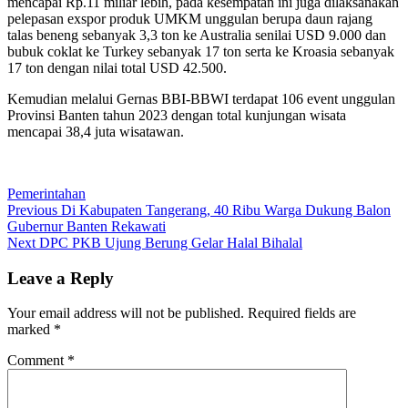
mencapai Rp.11 miliar lebih, pada kesempatan ini juga dilaksanakan
pelepasan exspor produk UMKM unggulan berupa daun rajang
talas beneng sebanyak 3,3 ton ke Australia senilai USD 9.000 dan
bubuk coklat ke Turkey sebanyak 17 ton serta ke Kroasia sebanyak
17 ton dengan nilai total USD 42.500.
Kemudian melalui Gernas BBI-BBWI terdapat 106 event unggulan
Provinsi Banten tahun 2023 dengan total kunjungan wisata
mencapai 38,4 juta wisatawan.
Pemerintahan
Post
Previous
Previous
Di Kabupaten Tangerang, 40 Ribu Warga Dukung Balon
post:
Gubernur Banten Rekawati
navigation
Next
Next
DPC PKB Ujung Berung Gelar Halal Bihalal
post:
Leave a Reply
Your email address will not be published.
Required fields are
marked
*
Comment
*