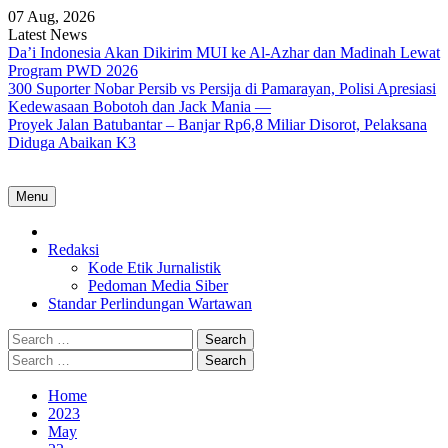
Skip
07 Aug, 2026
to
Latest News
content
Da’i Indonesia Akan Dikirim MUI ke Al-Azhar dan Madinah Lewat
Program PWD 2026
300 Suporter Nobar Persib vs Persija di Pamarayan, Polisi Apresiasi
Kedewasaan Bobotoh dan Jack Mania —
Proyek Jalan Batubantar – Banjar Rp6,8 Miliar Disorot, Pelaksana
Diduga Abaikan K3
Menu
Home
Redaksi
Kode Etik Jurnalistik
Pedoman Media Siber
Standar Perlindungan Wartawan
Search
for:
Search
for:
Home
2023
May