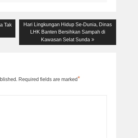
Next
Hari Lingkungan Hidup Se-Dunia, Dinas
ga Tak
post:
LHK Banten Bersihkan Sampah di
Kawasan Selat Sunda
*
blished.
Required fields are marked