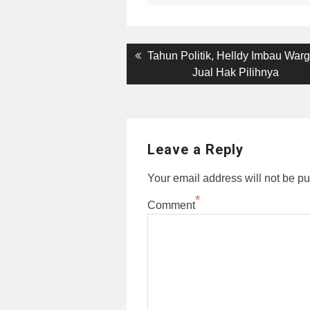
Post
Previous
Tahun Politik, Helldy Imbau War
post:
Jual Hak Pilihnya
navigation
Leave a Reply
Your email address will not be pu
*
Comment