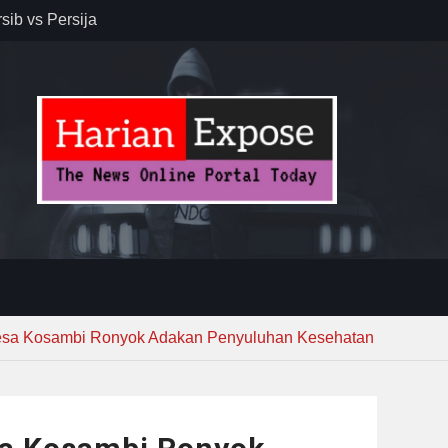
sib vs Persija
resiasi
dan Jack
r – Banjar
elaksana
kirim MUI ke
Lewat
esa Kosambi Ronyok Adakan Penyuluhan Kesehatan