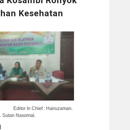
a Kosambi Ronyok
han Kesehatan
a. Editor In Chief : Hairuzaman.
KH. Sutan Nasomal.
|