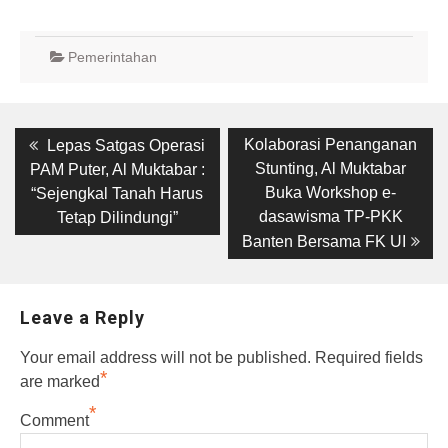
Pemerintahan
Post
Previous
Next
Kolaborasi Penanganan
Lepas Satgas Operasi
post:
post:
navigation
Stunting, Al Muktabar
PAM Puter, Al Muktabar :
Buka Workshop e-
“Sejengkal Tanah Harus
dasawisma TP-PKK
Tetap Dilindungi”
Banten Bersama FK UI
Leave a Reply
Your email address will not be published.
Required fields
*
are marked
*
Comment