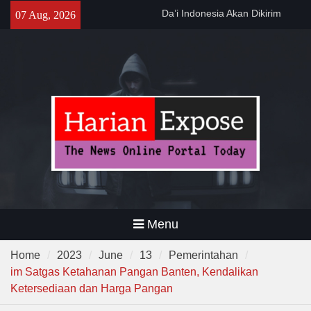
Lewat Program PWD 2026
Skip
07 Aug, 2026
300 Suporter Nobar Persib vs
to
Persija di Pamarayan, Polisi
content
Apresiasi Kedewasaan
Bobotoh dan Jack Mania —
Pemprov Banten Dukung
Gerakan Irigasi Bersih
Kementerian PU
Menu
Home
2023
June
13
Pemerintahan
im Satgas Ketahanan Pangan Banten, Kendalikan
Ketersediaan dan Harga Pangan