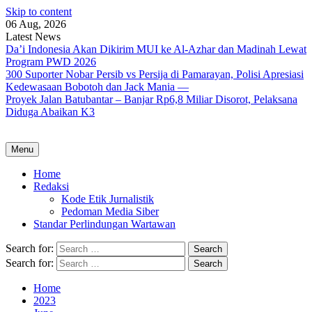
Skip to content
06 Aug, 2026
Latest News
Da’i Indonesia Akan Dikirim MUI ke Al-Azhar dan Madinah Lewat
Program PWD 2026
300 Suporter Nobar Persib vs Persija di Pamarayan, Polisi Apresiasi
Kedewasaan Bobotoh dan Jack Mania —
Proyek Jalan Batubantar – Banjar Rp6,8 Miliar Disorot, Pelaksana
Diduga Abaikan K3
Menu
Home
Redaksi
Kode Etik Jurnalistik
Pedoman Media Siber
Standar Perlindungan Wartawan
Search for:
Search for:
Home
2023