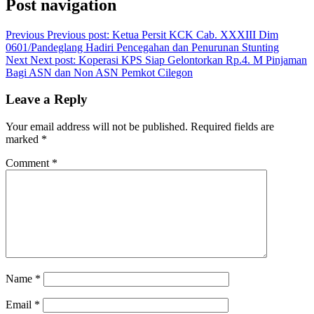
Post navigation
Previous
Previous post:
Ketua Persit KCK Cab. XXXIII Dim
0601/Pandeglang Hadiri Pencegahan dan Penurunan Stunting
Next
Next post:
Koperasi KPS Siap Gelontorkan Rp.4. M Pinjaman
Bagi ASN dan Non ASN Pemkot Cilegon
Leave a Reply
Your email address will not be published.
Required fields are
marked
*
Comment
*
Name
*
Email
*