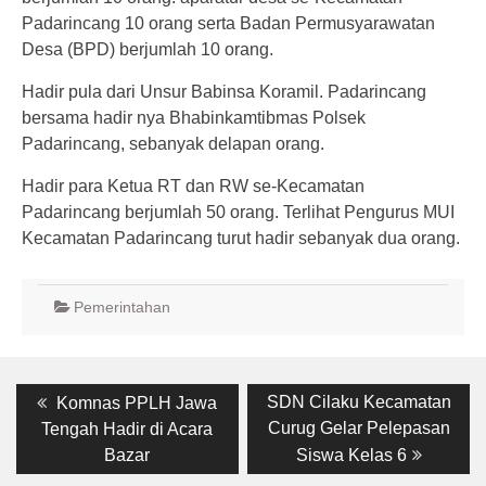
Padarincang 10 orang serta Badan Permusyarawatan
Desa (BPD) berjumlah 10 orang.
Hadir pula dari Unsur Babinsa Koramil. Padarincang
bersama hadir nya Bhabinkamtibmas Polsek
Padarincang, sebanyak delapan orang.
Hadir para Ketua RT dan RW se-Kecamatan
Padarincang berjumlah 50 orang. Terlihat Pengurus MUI
Kecamatan Padarincang turut hadir sebanyak dua orang.
Pemerintahan
Post
Previous
Next
SDN Cilaku Kecamatan
Komnas PPLH Jawa
post:
post:
navigation
Curug Gelar Pelepasan
Tengah Hadir di Acara
Bazar
Siswa Kelas 6