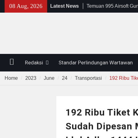
Skip
08 Aug, 2026
Latest News
Temuan 995 Airsoft Gu
to
Narkoba di Sekolah K
content
Lama, DPR Minta Diusu
Filosofi Memukul Bed
Sholat Jum’at
141 Tahun Stasiun Slawi
Angkut Hasil Bumi hin
Kehidupan Masyarakat
Home
Redaksi
Standar Perlindungan Wartawan
Home
2023
June
24
Transportasi
192 Ribu Tik
192 Ribu Tiket 
Sudah Dipesan 