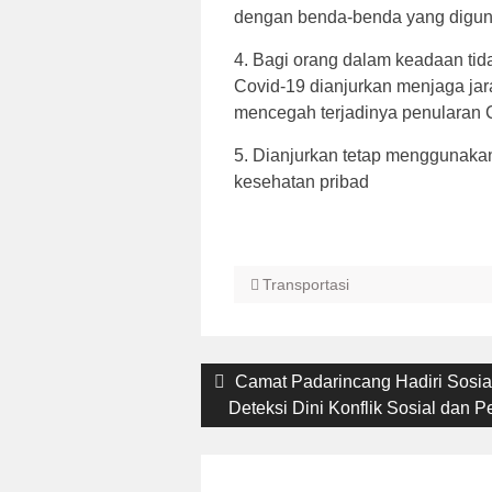
dengan benda-benda yang digun
4. Bagi orang dalam keadaan tida
Covid-19 dianjurkan menjaga ja
mencegah terjadinya penularan 
5. Dianjurkan tetap menggunak
kesehatan pribad
Transportasi
Post
Previous
Camat Padarincang Hadiri Sosial
Deteksi Dini Konflik Sosial dan P
post:
navigation