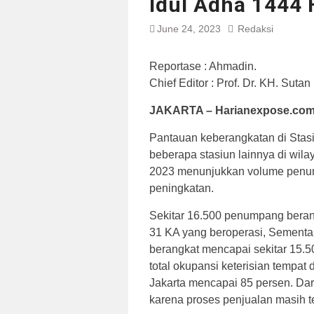
Idul Adha 1444 
June 24, 2023
Redaksi
Reportase : Ahmadin. Ed
Chief Editor : Prof. Dr. KH. Suta
JAKARTA – Harianexpose.com
Pantauan keberangkatan di Stas
beberapa stasiun lainnya di wila
2023 menunjukkan volume penu
peningkatan.
Sekitar 16.500 penumpang beran
31 KA yang beroperasi, Sement
berangkat mencapai sekitar 15.
total okupansi keterisian tempa
Jakarta mencapai 85 persen. Dar
karena proses penjualan masih t