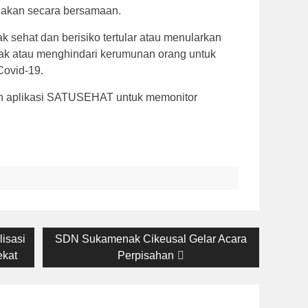
akan secara bersamaan.
k sehat dan berisiko tertular atau menularkan
rak atau menghindari kerumunan orang untuk
Covid-19.
an aplikasi SATUSEHAT untuk memonitor
isasi
Next
SDN Sukamenak Cikeusal Gelar Acara
ekat
post:
Perpisahan