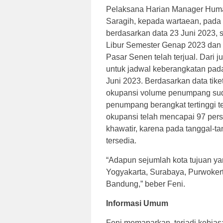
Pelaksana Harian Manager Huma
Saragih, kepada wartaean, pada J
berdasarkan data 23 Juni 2023, 
Libur Semester Genap 2023 dan 
Pasar Senen telah terjual. Dari 
untuk jadwal keberangkatan pada 
Juni 2023. Berdasarkan data tiket
okupansi volume penumpang su
penumpang berangkat tertinggi te
okupansi telah mencapai 97 per
khawatir, karena pada tanggal-ta
tersedia.
“Adapun sejumlah kota tujuan yan
Yogyakarta, Surabaya, Purwokert
Bandung,” beber Feni.
Informasi Umum
Feni memaparkan. terjadi kebia