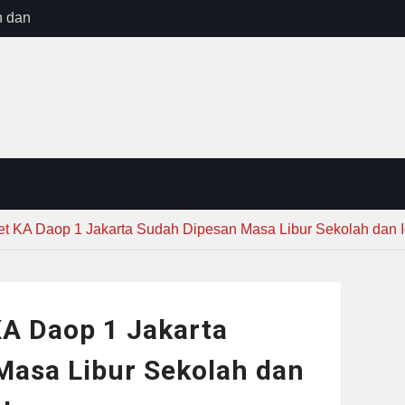
n dan
ebayoran
t Tuntas
ug Sebelum
 : “Dari
gga Gerakkan
”
et KA Daop 1 Jakarta Sudah Dipesan Masa Libur Sekolah dan 
KA Daop 1 Jakarta
Masa Libur Sekolah dan