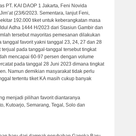
s PT. KAI DAOP 1 Jakarta, Feni Novida
im’at (23/6/2023. Sementara, lanjut Feni,
sekitar 192.000 tiket untuk keberangkatan masa
Idul Adha 1444 H/2023 dari Stasiun Gambir dan
jumlah tersebut mayoritas pemesanan dilakukan
tanggal favorit yakni tanggal 23, 24, 27 dan 28
 terjual pada tanggal-tanggal tersebut tingkat
dah mencapai 60-97 persen dengan volume
rcatat pada tanggal 28 Juni 2023 dimana tingkat
sen. Namun demikian masyarakat tidak perlu
nggal tertentu tiket KA masih cukup banyak
g menjadi pilihan favorit diantaranya
o, Kutoarjo, Semarang, Tegal, Solo dan
saan baru dari dampak perubahan Gapeka Baru