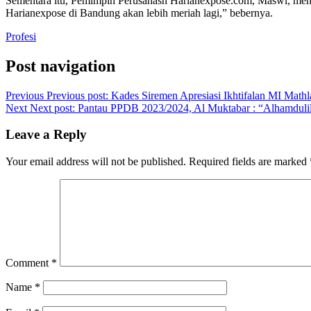
Sementara itu, Pemimpin Perusahasn Harianexpose.com, Maswi, men
Harianexpose di Bandung akan lebih meriah lagi,” bebernya.
Profesi
Post navigation
Previous
Previous post:
Kades Siremen Apresiasi Ikhtifalan MI Mathl
Next
Next post:
Pantau PPDB 2023/2024, Al Muktabar : “Alhamduli
Leave a Reply
Your email address will not be published.
Required fields are marked
Comment
*
Name
*