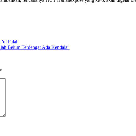
ambahkan, rencananya HUT Harianexpose yang ke-6, akan digelar ole
a’ul Falah
llah Belum Terdengar Ada Kendala”
*