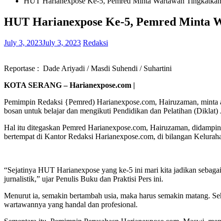
HUT Harianexpose Ke-5, Pemred Minta Wartawan Tingkatkan Ku
HUT Harianexpose Ke-5, Pemred Minta Wa
July 3, 2023
July 3, 2023
Redaksi
Reportase : Dade Ariyadi / Masdi Suhendi / Suhartini
KOTA SERANG – Harianexpose.com |
Pemimpin Redaksi {Pemred) Harianexpose.com, Hairuzaman, minta agar
bosan untuk belajar dan mengikuti Pendidikan dan Pelatihan (Diklat) J
Hal itu ditegaskan Pemred Harianexpose.com, Hairuzaman, didampi
bertempat di Kantor Redaksi Harianexpose.com, di bilangan Kelurah
“Sejatinya HUT Harianexpose yang ke-5 ini mari kita jadikan sebag
jurnalistik,” ujar Penulis Buku dan Praktisi Pers ini.
Menurut ia, semakin bertambah usia, maka harus semakin matang. Sehin
wartawannya yang handal dan profesional.