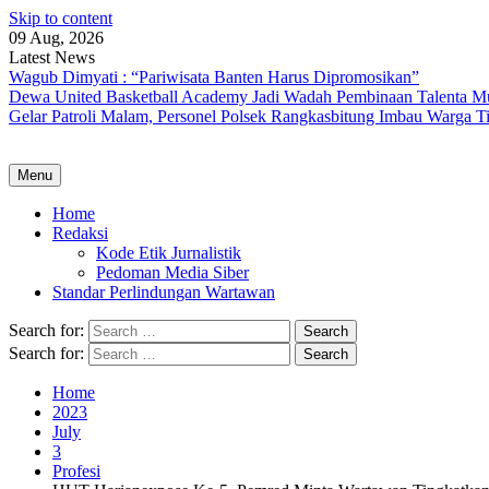
Skip to content
09 Aug, 2026
Latest News
Wagub Dimyati : “Pariwisata Banten Harus Dipromosikan”
Dewa United Basketball Academy Jadi Wadah Pembinaan Talenta M
Gelar Patroli Malam, Personel Polsek Rangkasbitung Imbau Warga T
Menu
Home
Redaksi
Kode Etik Jurnalistik
Pedoman Media Siber
Standar Perlindungan Wartawan
Search for:
Search for:
Home
2023
July
3
Profesi