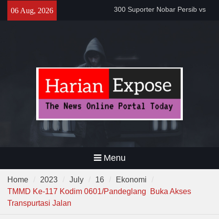
Bobotoh dan Jack Mania —
Skip
06 Aug, 2026
Proyek Jalan Batubantar –
to
Banjar Rp6,8 Miliar Disorot,
content
Pelaksana Diduga Abaikan K3
Da’i Indonesia Akan Dikirim
MUI ke Al-Azhar dan Madinah
Lewat Program PWD 2026
Menu
Home
2023
July
16
Ekonomi
TMMD Ke-117 Kodim 0601/Pandeglang Buka Akses
Transpurtasi Jalan