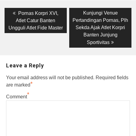
Post
Previous
Next
Kunjungi Venue
Pornas Korpri XVI,
post:
post:
navigation
Pertandingan Pornas, Plh
Atlet Catur Banten
Sekda Ajak Atlet Korpri
Ungguli Atlet Fide Master
Banten Junjung
Sportivitas
Leave a Reply
Your email address will not be published.
Required fields
*
are marked
*
Comment