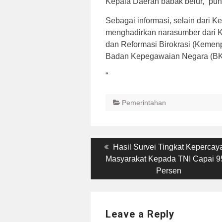
Kepala Daerah babak belur,” pu
Sebagai informasi, selain dari 
menghadirkan narasumber dari 
dan Reformasi Birokrasi (Kemenp
Badan Kepegawaian Negara (BKN
“
Pemerintahan
Post
Previous
Hasil Survei Tingkat Kepercay
post:
Masyarakat Kepada TNI Capai 9
navigation
Persen
Leave a Reply