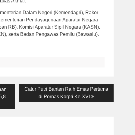
ngkas Akmal.
Kementerian Dalam Negeri (Kemendagri), Rakor
Kementerian Pendayagunaan Aparatur Negara
an RB), Komisi Aparatur Sipil Negara (KASN),
), serta Badan Pengawas Pemilu (Bawaslu).
Next
Catur Putri Banten Raih Emas Pertama
aan
post:
5,8
di Pornas Korpri Ke-XVI