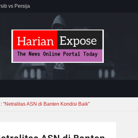
r – Banjar
elaksana
kirim MUI ke
Lewat
: “Netralitas ASN di Banten Kondisi Baik”