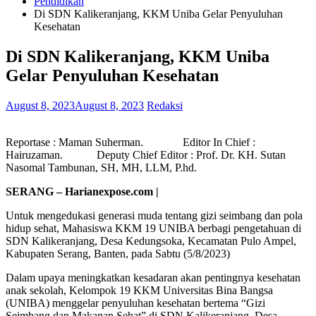
Pendidikan
Di SDN Kalikeranjang, KKM Uniba Gelar Penyuluhan
Kesehatan
Di SDN Kalikeranjang, KKM Uniba
Gelar Penyuluhan Kesehatan
August 8, 2023
August 8, 2023
Redaksi
Reportase : Maman Suherman. Editor In Chief :
Hairuzaman. Deputy Chief Editor : Prof. Dr. KH. Sutan
Nasomal Tambunan, SH, MH, LLM, P.hd.
SERANG – Harianexpose.com |
Untuk mengedukasi generasi muda tentang gizi seimbang dan pola
hidup sehat, Mahasiswa KKM 19 UNIBA berbagi pengetahuan di
SDN Kalikeranjang, Desa Kedungsoka, Kecamatan Pulo Ampel,
Kabupaten Serang, Banten, pada Sabtu (5/8/2023)
Dalam upaya meningkatkan kesadaran akan pentingnya kesehatan
anak sekolah, Kelompok 19 KKM Universitas Bina Bangsa
(UNIBA) menggelar penyuluhan kesehatan bertema “Gizi
Seimbang dan Makanan Sehat” di SDN Kalikeranjang, Desa