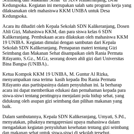
Kedungsoka. Kegiatan ini merupakan salah satu program kerja yang
dilaksanakan oleh mahasiswa KKM UNIBA untuk Desa
Kedungsoka.
Acara itu dihadiri oleh Kepala Sekolah SDN Kalikeranjang, Dosen
Ahli Gizi, Mahasiswa KKM, dan para siswa kelas 6 SDN
Kalikeranjang. Pembukaan acara dilakukan oleh mahasiswa KKM
19 UNIBA. Kegiatan dimulai dengan sambutan dari Kepala
Sekolah SDN Kalikeranjang. Pemaparan materi tentang Gizi
Seimbang dan Makanan Sehat disampaikan oleh Rania Permata
Rifayanto, S.Gz., M.Gz, seorang dosen ahli gizi dari Universitas
Bina Bangsa (UNIBA)..
Ketua Kompok KKM 19 UNIBA, M. Guntur Al Rizka,
menyampaikan rasa terima kasih kepada Ibu Rania Permata
Rifayanto atas partisipasinya dalam penyuluhan ini. Ia berharap
acara ini dapat memberikan edukasi dan pemahaman kepada para
siswa-siswi tentang pentingnya menjalani pola hidup sehat, yang
didukung oleh asupan gizi seimbang dan pilihan makanan yang
baik.
Dalam sambutannya, Kepala SDN Kalikeranjang, Umyati, S.Pd.,
menyatakan, pihaknya mengapresiasi upaya mahasiswa dalam
mengadakan kegiatan penyuluhan kesehatan tentang gizi seimbang
dan makanan sehat untuk siswa-siswi di sekolah tersebut.