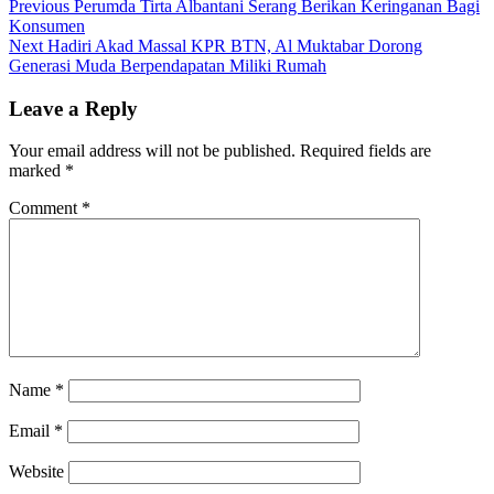
Post
Previous
Previous
Perumda Tirta Albantani Serang Berikan Keringanan Bagi
post:
Konsumen
navigation
Next
Next
Hadiri Akad Massal KPR BTN, Al Muktabar Dorong
post:
Generasi Muda Berpendapatan Miliki Rumah
Leave a Reply
Your email address will not be published.
Required fields are
marked
*
Comment
*
Name
*
Email
*
Website