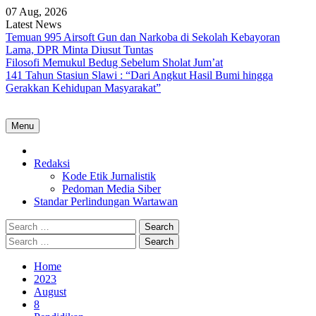
Skip
07 Aug, 2026
to
Latest News
content
Temuan 995 Airsoft Gun dan Narkoba di Sekolah Kebayoran
Lama, DPR Minta Diusut Tuntas
Filosofi Memukul Bedug Sebelum Sholat Jum’at
141 Tahun Stasiun Slawi : “Dari Angkut Hasil Bumi hingga
Gerakkan Kehidupan Masyarakat”
Menu
Home
Redaksi
Kode Etik Jurnalistik
Pedoman Media Siber
Standar Perlindungan Wartawan
Search
for:
Search
for:
Home
2023
August
8