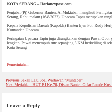
KOTA SERANG – Harianexpose.com |
Penjabat (Pj) Gubernur Banten, Al Muktabar, mengikuti Peringa
Serang, Rabu malam (16/8/2023). Upacara Taptu merupakan rang
Kepala Kepolisian Daerah (Kapolda) Banten Irjen Pol. Rudy Heri
Komandan Upacara.
Peringatan Upacara Taptu juga dirangkaikan dengan Pawai Obor y
lengkap. Pawai menempuh rute sepanjang 3 KM berkeliling di se
Kota Serang
Pemerintahan
Post
Previous
Previous
Sekali Lagi Soal Wartawan “Muntaber”
Next
post:
Next
Meriahkan HUT RI Ke-78, Distan Banten Gelar Parade Kost
navigation
post:
Leave a Reply