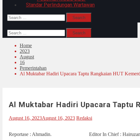
Standar Perlindungan Wartawan
Search
for:
Search
for:
Home
2023
August
16
Pemerintahan
Al Muktabar Hadiri Upacara Taptu Rangkaian HUT Kemer
Al Muktabar Hadiri Upacara Taptu
August 16, 2023
August 16, 2023
Redaksi
Reportase : Ahmadin. Editor In Chief : Hairuzaman. D