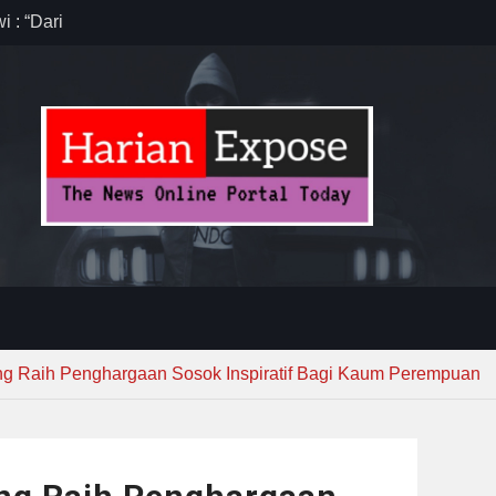
 : “Dari
gga Gerakkan
”
anten,
 Efisiensi
ug Sebelum
ng Raih Penghargaan Sosok Inspiratif Bagi Kaum Perempuan