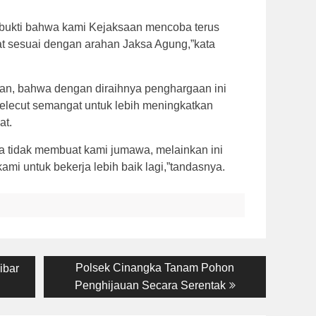
u bukti bahwa kami Kejaksaan mencoba terus
at sesuai dengan arahan Jaksa Agung,”kata
an, bahwa dengan diraihnya penghargaan ini
pelecut semangat untuk lebih meningkatkan
at.
a tidak membuat kami jumawa, melainkan ini
mi untuk bekerja lebih baik lagi,”tandasnya.
Next
Polsek Cinangka Tanam Pohon
ibar
post:
n
Penghijauan Secara Serentak