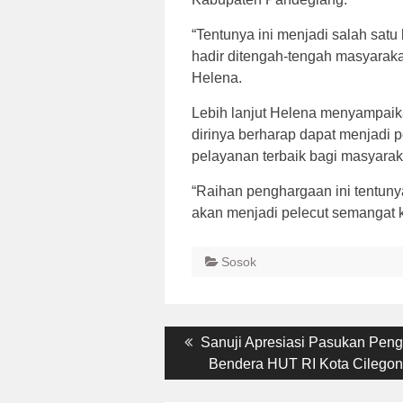
“Tentunya ini menjadi salah sat
hadir ditengah-tengah masyarak
Helena.
Lebih lanjut Helena menyampaik
dirinya berharap dapat menjadi 
pelayanan terbaik bagi masyarak
“Raihan penghargaan ini tentuny
akan menjadi pelecut semangat ka
Sosok
Post
Previous
Sanuji Apresiasi Pasukan Peng
post:
Bendera HUT RI Kota Cilego
navigation