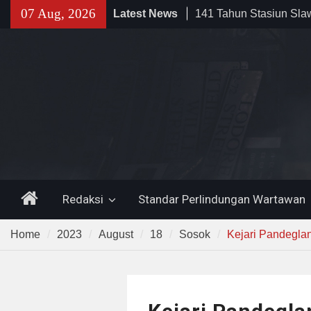
Skip
07 Aug, 2026
Latest News
141 Tahun Stasiun Slawi
to
Angkut Hasil Bumi hin
content
Kehidupan Masyarakat
Sinergi dengan Bank B
Pemkot Cilegon Dorong
Keuangan Daerah
Filosofi Memukul Bed
Sholat Jum’at
Home
Redaksi
Standar Perlindungan Wartawan
Home
2023
August
18
Sosok
Kejari Pandegla