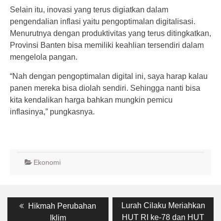
Selain itu, inovasi yang terus digiatkan dalam
pengendalian inflasi yaitu pengoptimalan digitalisasi.
Menurutnya dengan produktivitas yang terus ditingkatkan,
Provinsi Banten bisa memiliki keahlian tersendiri dalam
mengelola pangan.
“Nah dengan pengoptimalan digital ini, saya harap kalau
panen mereka bisa diolah sendiri. Sehingga nanti bisa
kita kendalikan harga bahkan mungkin pemicu
inflasinya,” pungkasnya.
Ekonomi
Post
Previous
Next
Lurah Cilaku Meriahkan
Hikmah Perubahan
post:
post:
navigation
HUT RI ke-78 dan HUT
Iklim