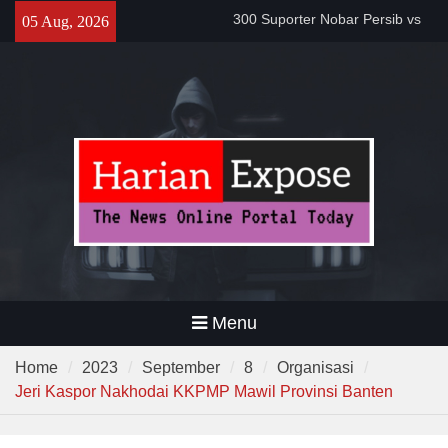
Skip
Proyek Jalan Batubantar –
05 Aug, 2026
to
Banjar Rp6,8 Miliar Disorot,
content
Pelaksana Diduga Abaikan K3
Da’i Indonesia Akan Dikirim
MUI ke Al-Azhar dan Madinah
Lewat Program PWD 2026
300 Suporter Nobar Persib vs
Persija di Pamarayan, Polisi
Apresiasi Kedewasaan
Bobotoh dan Jack Mania —
Menu
Home
2023
September
8
Organisasi
Jeri Kaspor Nakhodai KKPMP Mawil Provinsi Banten