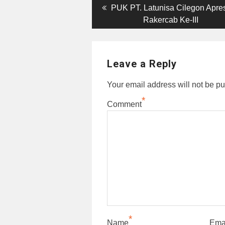
Post
Previous
PUK PT. Latunisa Cilegon Apres
post:
Rakercab Ke-III
navigation
Leave a Reply
Your email address will not be pu
*
Comment
*
Name
Ema