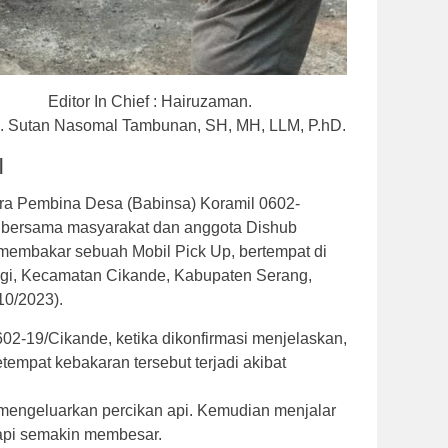
ditor In Chief : Hairuzaman.
 KH. Sutan Nasomal Tambunan, SH, MH, LLM, P.hD.
|
ara Pembina Desa (Babinsa) Koramil 0602-
 bersama masyarakat dan anggota Dishub
embakar sebuah Mobil Pick Up, bertempat di
gi, Kecamatan Cikande, Kabupaten Serang,
10/2023).
02-19/Cikande, ketika dikonfirmasi menjelaskan,
empat kebakaran tersebut terjadi akibat
 mengeluarkan percikan api. Kemudian menjalar
api semakin membesar.