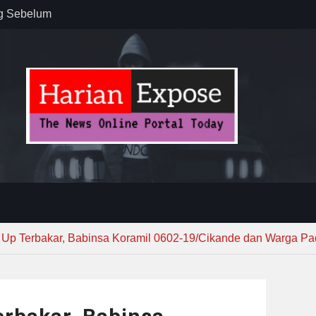
ug Sebelum
 : “Dari
gga Gerakkan
”
n dan
ebayoran
t Tuntas
k Up Terbakar, Babinsa Koramil 0602-19/Cikande dan Warga P