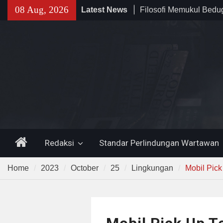
Skip
Filosofi Memukul Bed
08 Aug, 2026
Latest News
to
Sholat Jum’at
content
141 Tahun Stasiun Slawi
Angkut Hasil Bumi hin
Kehidupan Masyarakat
Temuan 995 Airsoft Gu
Narkoba di Sekolah K
Lama, DPR Minta Diusu
Home
Redaksi
Standar Perlindungan Wartawan
Home
2023
October
25
Lingkungan
Mobil Pic