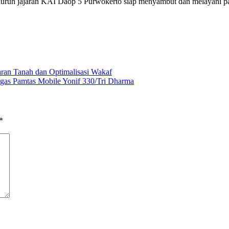
ruh jajaran KAI Daop 5 Purwokerto siap menyambut dan melayani par
aran Tanah dan Optimalisasi Wakaf
gas Pamtas Mobile Yonif 330/Tri Dharma
*