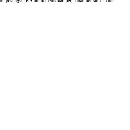
a pelanggan KA untuk menikmati perjalanan liburan Lebaran