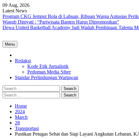
Skip
09 Aug, 2026
to
Latest News
content
Program CKG Jemput Bola di Labuan, Ribuan Warga Antusias Perik
Wagub Dimyati : “Pariwisata Banten Harus Dipromosikan”
Dewa United Basketball Academy Jadi Wadah Pembinaan Talenta M
Menu
Home
Redaksi
Kode Etik Jurnalistik
Pedoman Media Siber
Standar Perlindungan Wartawan
Search
for:
Search
for:
Home
2024
March
28
Transportasi
Pastikan Petugas Sehat dan Siap Layani Angkutan Lebaran, 