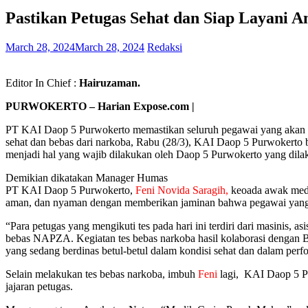
Pastikan Petugas Sehat dan Siap Layani
March 28, 2024
March 28, 2024
Redaksi
Editor In Chief :
Hairuzaman.
PURWOKERTO – Harian Expose.com |
PT KAI Daop 5 Purwokerto memastikan seluruh pegawai yang akan be
sehat dan bebas dari narkoba, Rabu (28/3), KAI Daop 5 Purwokert
menjadi hal yang wajib dilakukan oleh Daop 5 Purwokerto yang dilak
Demikian dikatakan Manager Humas
PT KAI Daop 5 Purwokerto,
Feni Novida Saragih,
keoada awak medi
aman, dan nyaman dengan memberikan jaminan bahwa pegawai yang se
“Para petugas yang mengikuti tes pada hari ini terdiri dari masinis, a
bebas NAPZA. Kegiatan tes bebas narkoba hasil kolaborasi dengan 
yang sedang berdinas betul-betul dalam kondisi sehat dan dalam per
Selain melakukan tes bebas narkoba, imbuh
Feni
lagi, KAI Daop 5 Pur
jajaran petugas.