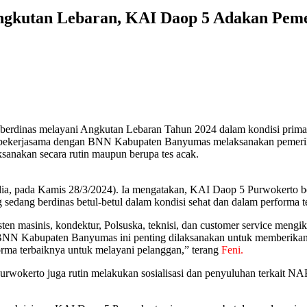
 Angkutan Lebaran, KAI Daop 5 Adakan Pem
rdinas melayani Angkutan Lebaran Tahun 2024 dalam kondisi prima, 
o bekerjasama dengan BNN Kabupaten Banyumas melaksanakan pemeriks
sanakan secara rutin maupun berupa tes acak.
a, pada Kamis 28/3/2024). Ia mengatakan, KAI Daop 5 Purwokerto be
dang berdinas betul-betul dalam kondisi sehat dan dalam performa t
sisten masinis, kondektur, Polsuska, teknisi, dan customer service meng
BNN Kabupaten Banyumas ini penting dilaksanakan untuk memberikan 
forma terbaiknya untuk melayani pelanggan,” terang
Feni.
wokerto juga rutin melakukan sosialisasi dan penyuluhan terkait NAPZ