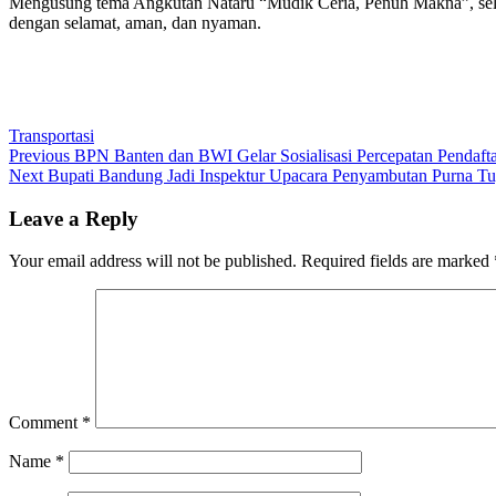
Mengusung tema Angkutan Nataru “Mudik Ceria, Penuh Makna”, selu
dengan selamat, aman, dan nyaman.
Transportasi
Post
Previous
Previous
BPN Banten dan BWI Gelar Sosialisasi Percepatan Pendaft
Next
post:
Next
Bupati Bandung Jadi Inspektur Upacara Penyambutan Purna Tu
navigation
post:
Leave a Reply
Your email address will not be published.
Required fields are marked
Comment
*
Name
*