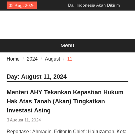
Skip
Da’i Indonesia Akan Dikirim
05 Aug, 2026
to
MUI ke Al-Azhar dan Madinah
content
Lewat Program PWD 2026
300 Suporter Nobar Persib vs
Persija di Pamarayan, Polisi
Apresiasi Kedewasaan
Bobotoh dan Jack Mania —
Menu
Proyek Jalan Batubantar –
Banjar Rp6,8 Miliar Disorot,
Home
2024
August
11
Pelaksana Diduga Abaikan K3
Day:
August 11, 2024
Menteri AHY Tekankan Kepastian Hukum
Hak Atas Tanah (Akan) Tingkatkan
Investasi Asing
August 11, 2024
Reportase : Ahmadin. Editor In Chief : Hairuzaman. Kota