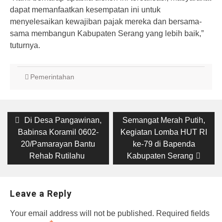
dapat memanfaatkan kesempatan ini untuk
menyelesaikan kewajiban pajak mereka dan bersama-
sama membangun Kabupaten Serang yang lebih baik,”
tuturnya.
Pemerintahan
Post
Previous
Di Desa Pangawinan,
Next
Semangat Merah Putih,
Babinsa Koramil 0602-
post:
Kegiatan Lomba HUT RI
post:
navigation
20/Pamarayan Bantu
ke-79 di Bapenda
Rehab Rutilahu
Kabupaten Serang
Leave a Reply
Your email address will not be published.
Required fields