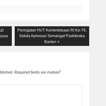
Next
Peringatan HUT Kemerdekaan RI Ke-79,
AD
post:
Sekda Apresiasi Semangat Paskibraka
lisme
Banten
*
blished.
Required fields are marked