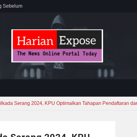
ug Sebelum
 : “Dari
gga Gerakkan
”
n dan
ebayoran
t Tuntas
ilkada Serang 2024, KPU Optimalkan Tahapan Pendaftaran dan