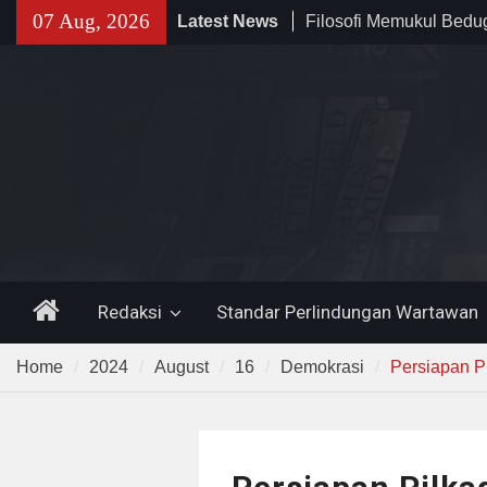
Filosofi Memukul Bed
Skip
07 Aug, 2026
Latest News
Sholat Jum’at
to
141 Tahun Stasiun Slawi
content
Angkut Hasil Bumi hin
Kehidupan Masyarakat
Temuan 995 Airsoft Gu
Narkoba di Sekolah K
Lama, DPR Minta Diusu
Home
Redaksi
Standar Perlindungan Wartawan
Home
2024
August
16
Demokrasi
Persiapan P