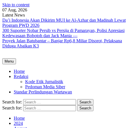
Skip to content
07 Aug, 2026
Latest News
Da’i Indonesia Akan Dikirim MUI ke Al-Azhar dan Madinah Lewat
Program PWD 2026
300 Suporter Nobar Persib vs Persija di Pamarayan, Polisi Apresiasi
Kedewasaan Bobotoh dan Jack Mania —
Proyek Jalan Batubantar – Banjar Rp6,8 Miliar Disorot, Pelaksana
Diduga Abaikan K3
Menu
Home
Redaksi
Kode Etik Jurnalistik
Pedoman Media Siber
Standar Perlindungan Wartawan
Search for:
Search for:
Home
2024