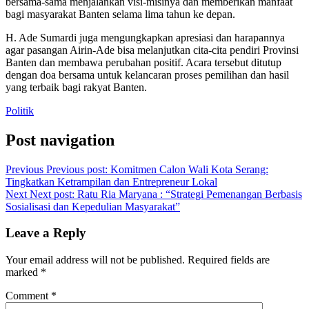
bersama-sama menjalankan visi-misinya dan memberikan manfaat
bagi masyarakat Banten selama lima tahun ke depan.
H. Ade Sumardi juga mengungkapkan apresiasi dan harapannya
agar pasangan Airin-Ade bisa melanjutkan cita-cita pendiri Provinsi
Banten dan membawa perubahan positif. Acara tersebut ditutup
dengan doa bersama untuk kelancaran proses pemilihan dan hasil
yang terbaik bagi rakyat Banten.
Politik
Post navigation
Previous
Previous post:
Komitmen Calon Wali Kota Serang:
Tingkatkan Ketrampilan dan Entrepreneur Lokal
Next
Next post:
Ratu Ria Maryana : “Strategi Pemenangan Berbasis
Sosialisasi dan Kepedulian Masyarakat”
Leave a Reply
Your email address will not be published.
Required fields are
marked
*
Comment
*