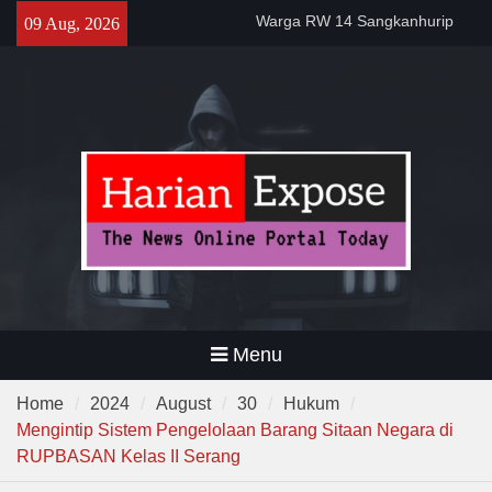
Skip
Kini Miliki TPSST Terpadu
09 Aug, 2026
Temuan 995 Airsoft Gun dan
to
Narkoba di Sekolah Kebayoran
content
Lama, DPR Minta Diusut
Tuntas
Gelar Patroli Malam, Personel
Polsek Rangkasbitung Imbau
Warga Tingkatkan Siskamling
Menu
Home
2024
August
30
Hukum
Mengintip Sistem Pengelolaan Barang Sitaan Negara di
RUPBASAN Kelas II Serang