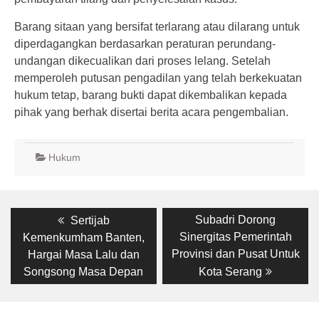
Barang sitaan yang bersifat terlarang atau dilarang untuk
diperdagangkan berdasarkan peraturan perundang-
undangan dikecualikan dari proses lelang. Setelah
memperoleh putusan pengadilan yang telah berkekuatan
hukum tetap, barang bukti dapat dikembalikan kepada
pihak yang berhak disertai berita acara pengembalian.
Hukum
Post
Previous
Next
Subadri Dorong
Sertijab
post:
post:
navigation
Sinergitas Pemerintah
Kemenkumham Banten,
Provinsi dan Pusat Untuk
Hargai Masa Lalu dan
Songsong Masa Depan
Kota Serang