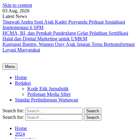
Skip to content
03 Aug, 2026
Latest News
Tinawati Andra Soni Ajak Kader Posyandu Perkuat Sosialisasi
Implementasi 6 SPM
HCMA, BI, dan Pemkab Pandeglang Gelar Pelatihan Sertifikasi
Halal dan Digital Marketing untuk UMKM
Kunjungi Banten, Wamen Ossy Ajak Jajaran Terus Bertransformasi
Layani Masyarakat
Menu
Home
Redaksi
Kode Etik Jurnalistik
Pedoman Media Siber
Standar Perlindungan Wartawan
Search for:
Search for:
Home
2024