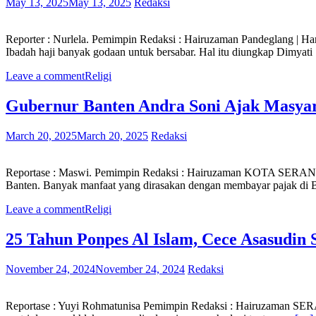
May 13, 2025
May 13, 2025
Redaksi
Reporter : Nurlela. Pemimpin Redaksi : Hairuzaman Pandeglang | H
Ibadah haji banyak godaan untuk bersabar. Hal itu diungkap Dimyati
Leave a comment
Religi
Gubernur Banten Andra Soni Ajak Masyar
March 20, 2025
March 20, 2025
Redaksi
Reportase : Maswi. Pemimpin Redaksi : Hairuzaman KOTA SERANG 
Banten. Banyak manfaat yang dirasakan dengan membayar pajak di 
Leave a comment
Religi
25 Tahun Ponpes Al Islam, Cece Asasudin 
November 24, 2024
November 24, 2024
Redaksi
Reportase : Yuyi Rohmatunisa Pemimpin Redaksi : Hairuzaman SERA