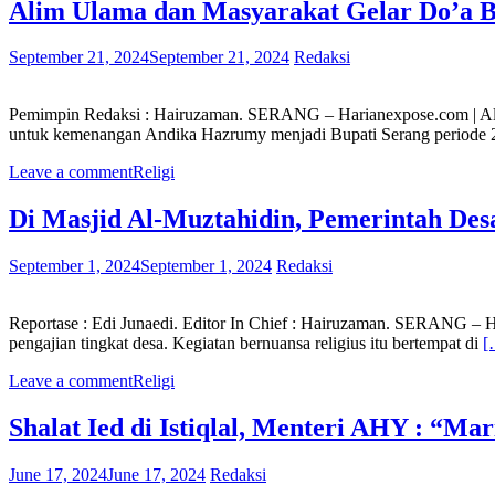
Alim Ulama dan Masyarakat Gelar Do’a
September 21, 2024
September 21, 2024
Redaksi
Pemimpin Redaksi : Hairuzaman. SERANG – Harianexpose.com | Ali
untuk kemenangan Andika Hazrumy menjadi Bupati Serang periode
Leave a comment
Religi
Di Masjid Al-Muztahidin, Pemerintah Des
September 1, 2024
September 1, 2024
Redaksi
Reportase : Edi Junaedi. Editor In Chief : Hairuzaman. SERANG – 
pengajian tingkat desa. Kegiatan bernuansa religius itu bertempat di
[
Leave a comment
Religi
Shalat Ied di Istiqlal, Menteri AHY : “M
June 17, 2024
June 17, 2024
Redaksi