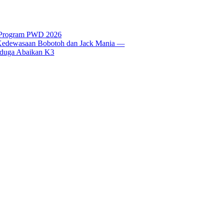
t Program PWD 2026
si Kedewasaan Bobotoh dan Jack Mania —
Diduga Abaikan K3