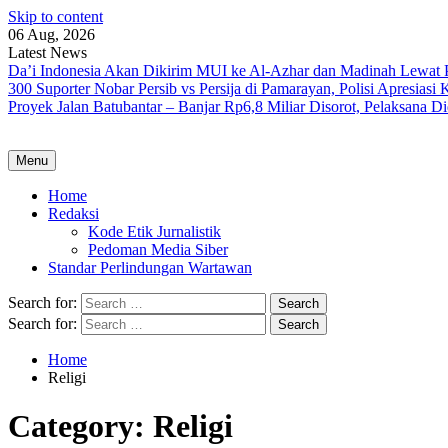
Skip to content
06 Aug, 2026
Latest News
Da’i Indonesia Akan Dikirim MUI ke Al-Azhar dan Madinah Lewa
300 Suporter Nobar Persib vs Persija di Pamarayan, Polisi Apresia
Proyek Jalan Batubantar – Banjar Rp6,8 Miliar Disorot, Pelaksana 
Menu
Home
Redaksi
Kode Etik Jurnalistik
Pedoman Media Siber
Standar Perlindungan Wartawan
Search for:
Search for:
Home
Religi
Category:
Religi