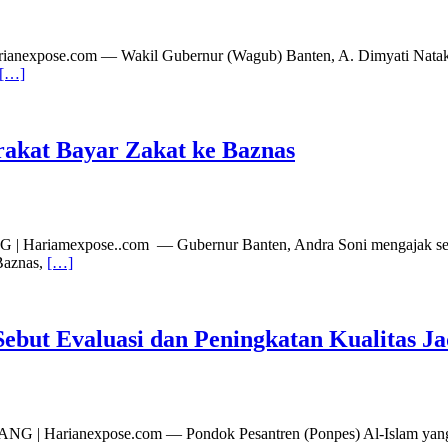
arianexpose.com — Wakil Gubernur (Wagub) Banten, A. Dimyati Natak
[…]
akat Bayar Zakat ke Baznas
| Hariamexpose..com — Gubernur Banten, Andra Soni mengajak selu
Baznas,
[…]
Sebut Evaluasi dan Peningkatan Kualitas J
NG | Harianexpose.com — Pondok Pesantren (Ponpes) Al-Islam yang t