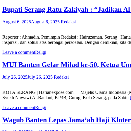
Bupati Serang Ratu Zakiyah : “Jadikan 
August 6, 2025
August 6, 2025
Redaksi
Reporter : Ahmadin. Pemimpin Redaksi : Hairuzaman. Serang | Har
inspirasi, dan solusi atas berbagai persoalan. Dengan demikian, kita
Leave a comment
Religi
MUI Banten Gelar Milad ke-50, Ketua U
July 26, 2025
July 26, 2025
Redaksi
KOTA SERANG | Harianexpose.com — Majelis Ulama Indonesia (MUI)
Syekh Nawawi Al-Bantani, KP3B, Curug, Kota Serang, pada Sabtu
Leave a comment
Religi
Wagub Banten Lepas Jama’ah Haji Klote