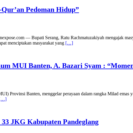
Al-Qur’an Pedoman Hidup”
ianexpose.com — Bupati Serang, Ratu Rachmatuzakiyah mengajak masy
 dapat menciptakan masyarakat yang
[…]
mum MUI Banten, A. Bazari Syam : “Mom
 Provinsi Banten, menggelar perayaan dalam rangka Milad emas yang
[…]
r 33 JKG Kabupaten Pandeglang