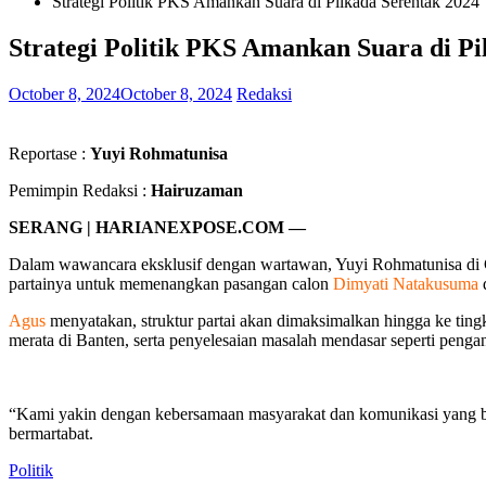
Strategi Politik PKS Amankan Suara di Pilkada Serentak 2024
Strategi Politik PKS Amankan Suara di Pi
October 8, 2024
October 8, 2024
Redaksi
Reportase :
Yuyi Rohmatunisa
Pemimpin Redaksi :
Hairuzaman
SERANG | HARIANEXPOSE.COM —
Dalam wawancara eksklusif dengan wartawan, Yuyi Rohmatunisa di
partainya untuk memenangkan pasangan calon
Dimyati Natakusuma
Agus
menyatakan, struktur partai akan dimaksimalkan hingga ke tin
merata di Banten, serta penyelesaian masalah mendasar seperti pe
“Kami yakin dengan kebersamaan masyarakat dan komunikasi yang bai
bermartabat.
Politik