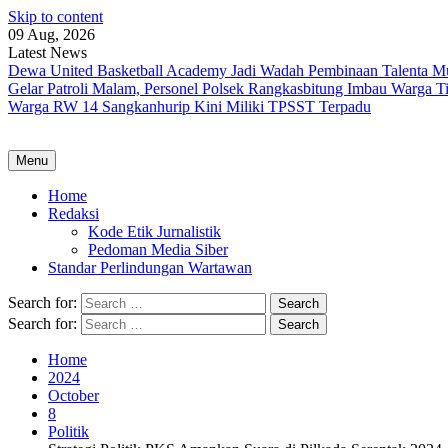
Skip to content
09 Aug, 2026
Latest News
Dewa United Basketball Academy Jadi Wadah Pembinaan Talenta M
Gelar Patroli Malam, Personel Polsek Rangkasbitung Imbau Warga T
Warga RW 14 Sangkanhurip Kini Miliki TPSST Terpadu
Menu
Home
Redaksi
Kode Etik Jurnalistik
Pedoman Media Siber
Standar Perlindungan Wartawan
Search for:
Search for:
Home
2024
October
8
Politik