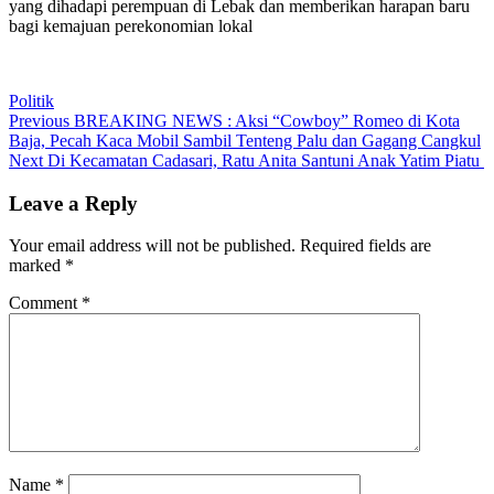
yang dihadapi perempuan di Lebak dan memberikan harapan baru
bagi kemajuan perekonomian lokal
Politik
Post
Previous
Previous
BREAKING NEWS : Aksi “Cowboy” Romeo di Kota
post:
Baja, Pecah Kaca Mobil Sambil Tenteng Palu dan Gagang Cangkul
navigation
Next
Next
Di Kecamatan Cadasari, Ratu Anita Santuni Anak Yatim Piatu
post:
Leave a Reply
Your email address will not be published.
Required fields are
marked
*
Comment
*
Name
*