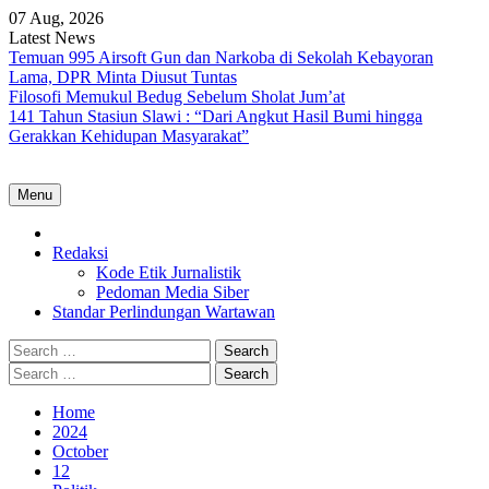
Skip
07 Aug, 2026
to
Latest News
content
Temuan 995 Airsoft Gun dan Narkoba di Sekolah Kebayoran
Lama, DPR Minta Diusut Tuntas
Filosofi Memukul Bedug Sebelum Sholat Jum’at
141 Tahun Stasiun Slawi : “Dari Angkut Hasil Bumi hingga
Gerakkan Kehidupan Masyarakat”
Menu
Home
Redaksi
Kode Etik Jurnalistik
Pedoman Media Siber
Standar Perlindungan Wartawan
Search
for:
Search
for:
Home
2024
October
12