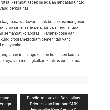
nurut ia, keempat aspek ini adalah landasan untuk
 yang berkualitas.
n bagi para wartawan untuk berdiskusi mengenai
a jurnalisme, serta pentingnya sinergi antara
n semangat kolaborasi, Harianexpose dan
kung program-program pemerintah yang
i masyarakat.
ulang tahun ini mengukuhkan komitmen kedua
berkarya dan meningkatkan kualitas jurnalisme,
erang,
Next
Pendidikan Vokasi Berkualitas,
erjaga
post:
Prioritas dan Harapan SMK
Informatika Kota Serang