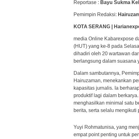
Reportase :
Bayu Sukma Ke
Pemimpin Redaksi:
Hairuza
KOTA SERANG | Harianexp
media Online Kabarexpose d
(HUT) yang ke-8 pada Selasa 
dihadiri oleh 20 wartawan dar
berlangsung dalam suasana 
Dalam sambutannya, Pemimp
Hairuzaman, menekankan pen
kapasitas jurnalis. Ia berhar
produktif lagi dalam berkar
menghasilkan minimal satu beri
berita, serta selalu mengiku
Yuyi Rohmatunisa, yang men
empat point penting untuk pe