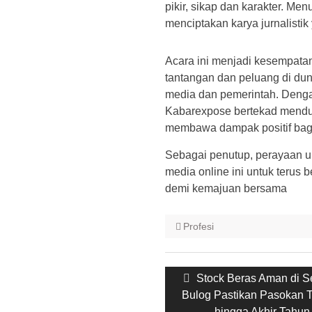
pikir, sikap dan karakter. Me
menciptakan karya jurnalistik
Acara ini menjadi kesempata
tantangan dan peluang di duni
media dan pemerintah. Denga
Kabarexpose bertekad mendu
membawa dampak positif bag
Sebagai penutup, perayaan 
media online ini untuk terus 
demi kemajuan bersama
Profesi
Post
Previous
Stock Beras Aman di S
navigation
Bulog Pastikan Pasokan T
post:
hingga Akhir Tahun