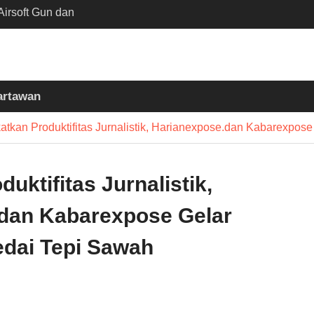
irsoft Gun dan
Sekolah Kebayoran
nta Diusut Tuntas
mukul Bedug Sebelum
t
artawan
siun Slawi : “Dari
 Bumi hingga Gerakkan
atkan Produktifitas Jurnalistik, Harianexpose.dan Kabarexpos
asyarakat”
uktifitas Jurnalistik,
dan Kabarexpose Gelar
edai Tepi Sawah