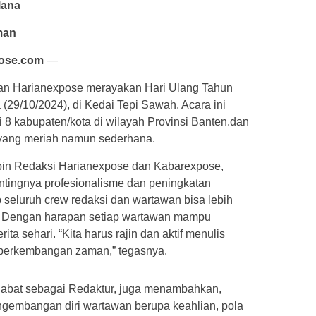
lana
man
ose.com
—
an Harianexpose merayakan Hari Ulang Tahun
(29/10/2024), di Kedai Tepi Sawah. Acara ini
i 8 kabupaten/kota di wilayah Provinsi Banten.dan
yang meriah namun sederhana.
in Redaksi Harianexpose dan Kabarexpose,
tingnya profesionalisme dan peningkatan
ap seluruh crew redaksi dan wartawan bisa lebih
ya. Dengan harapan setiap wartawan mampu
ta sehari. “Kita harus rajin dan aktif menulis
ti perkembangan zaman,” tegasnya.
jabat sebagai Redaktur, juga menambahkan,
ngembangan diri wartawan berupa keahlian, pola