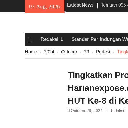
Skip
Latest News
Temuan 995 A
07 Aug, 2026
to
Narkoba di 
content
Lama, DPR Mi
Filosofi Me
Sholat Jum’a
Redaksi
Standar Perlindungan W
141 Tahun Sta
Home
Angkut Hasil
Home
2024
October
29
Profesi
Tingk
Kehidupan M
Tingkatkan Prod
Harianexpose.
HUT Ke-8 di K
October 29, 2024
Redaksi