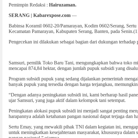
Pemimpin Redaksi :
Hairuzaman.
SERANG | Kabarexpose.com
—
Babinsa Koramil 0602-20/Pamarayan, Kodim 0602/Serang, Sertu E
Kecamatan Pamarayan, Kabupaten Serang, Banten, pada Senin.(1
Pengecekan ini dilakukan sebagai bagian dari dukungan terhadap 
Samsuri, pemilik Toko Baru Tani, mengungkapkan bahwa toko milik
mencapai 874,84 hektar, dengan jumlah pupuk subsidi yang disalu
Program subsidi pupuk yang sedang dijalankan pemerintah mengalam
banyak pupuk yang tersedia dengan harga terjangkau, memungkink
“Dengan adanya peningkatan subsidi ini, kami berharap hasil pane
ujar Samsuri, yang juga aktif dalam kelompok tani setempat.
Peningkatan alokasi pupuk subsidi ini menjadi sangat penting men
harapannya adalah ketahanan pangan nasional dapat terjaga dan ha
Sertu Emay, yang mewakili pihak TNI dalam kegiatan ini, mengap
untuk meningkatkan kesejahteraan masyarakat, khususnya dalam se
pangan nasional,” ujarnya.