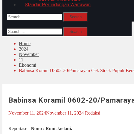
Standar Perlindungan Wartawan
Search
for:
Search
for:
Home
2024
November
11
Ekonomi
Babinsa Koramil 0602-20/Pamarayan Cek Stock Pupuk Bersu
Babinsa Koramil 0602-20/Pamaraya
November 11, 2024
November 11, 2024
Redaksi
Reportase :
Nono
/
Roni Jaelani.