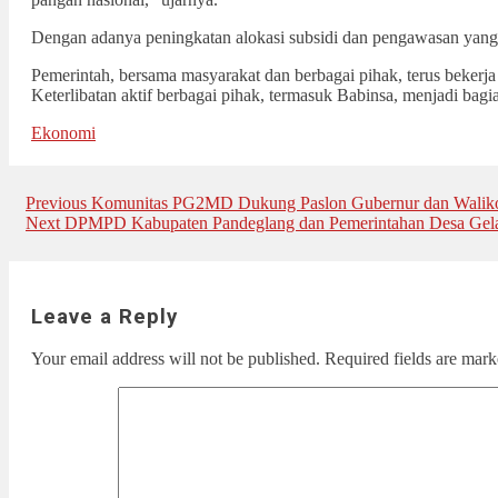
Dengan adanya peningkatan alokasi subsidi dan pengawasan yang
Pemerintah, bersama masyarakat dan berbagai pihak, terus bekerj
Keterlibatan aktif berbagai pihak, termasuk Babinsa, menjadi bag
Ekonomi
Post
Previous
Previous
Komunitas PG2MD Dukung Paslon Gubernur dan Waliko
Next
post:
Next
DPMPD Kabupaten Pandeglang dan Pemerintahan Desa Gelar 
navigation
post:
Leave a Reply
Your email address will not be published.
Required fields are mar