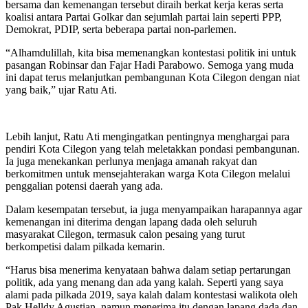
bersama dan kemenangan tersebut diraih berkat kerja keras serta
koalisi antara Partai Golkar dan sejumlah partai lain seperti PPP,
Demokrat, PDIP, serta beberapa partai non-parlemen.
“Alhamdulillah, kita bisa memenangkan kontestasi politik ini untuk
pasangan Robinsar dan Fajar Hadi Parabowo. Semoga yang muda
ini dapat terus melanjutkan pembangunan Kota Cilegon dengan niat
yang baik,” ujar Ratu Ati.
Lebih lanjut, Ratu Ati mengingatkan pentingnya menghargai para
pendiri Kota Cilegon yang telah meletakkan pondasi pembangunan.
Ia juga menekankan perlunya menjaga amanah rakyat dan
berkomitmen untuk mensejahterakan warga Kota Cilegon melalui
penggalian potensi daerah yang ada.
Dalam kesempatan tersebut, ia juga menyampaikan harapannya agar
kemenangan ini diterima dengan lapang dada oleh seluruh
masyarakat Cilegon, termasuk calon pesaing yang turut
berkompetisi dalam pilkada kemarin.
“Harus bisa menerima kenyataan bahwa dalam setiap pertarungan
politik, ada yang menang dan ada yang kalah. Seperti yang saya
alami pada pilkada 2019, saya kalah dalam kontestasi walikota oleh
Pak Helldy Agustian, namun menerima itu dengan lapang dada dan