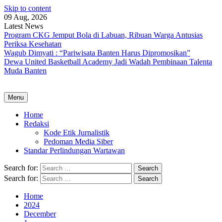
Skip to content
09 Aug, 2026
Latest News
Program CKG Jemput Bola di Labuan, Ribuan Warga Antusias
Periksa Kesehatan
Wagub Dimyati : “Pariwisata Banten Harus Dipromosikan”
Dewa United Basketball Academy Jadi Wadah Pembinaan Talenta
Muda Banten
Menu
Home
Redaksi
Kode Etik Jurnalistik
Pedoman Media Siber
Standar Perlindungan Wartawan
Search for:
Search for:
Home
2024
December