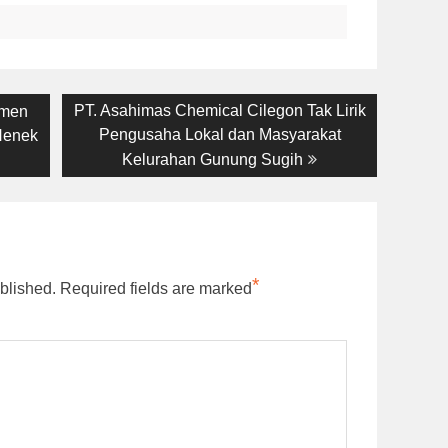
Next
PT. Asahimas Chemical Cilegon Tak Lirik
emen
post:
Pengusaha Lokal dan Masyarakat
Nenek
Kelurahan Gunung Sugih
*
blished.
Required fields are marked