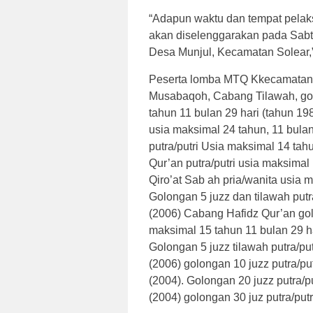
“Adapun waktu dan tempat pelak
akan diselenggarakan pada Sabt
Desa Munjul, Kecamatan Solear,”
Peserta lomba MTQ Kkecamatan So
Musabaqoh, Cabang Tilawah, gol
tahun 11 bulan 29 hari (tahun 19
usia maksimal 24 tahun, 11 bulan
putra/putri Usia maksimal 14 tahu
Qur’an putra/putri usia maksimal
Qiro’at Sab ah pria/wanita usia 
Golongan 5 juzz dan tilawah putr
(2006) Cabang Hafidz Qur’an golo
maksimal 15 tahun 11 bulan 29 ha
Golongan 5 juzz tilawah putra/pu
(2006) golongan 10 juzz putra/pu
(2004). Golongan 20 juzz putra/p
(2004) golongan 30 juz putra/put