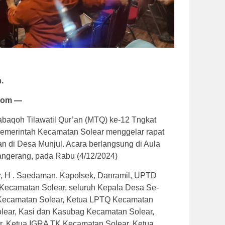
.
com —
aqoh Tilawatil Qur’an (MTQ) ke-12 Tngkat
emerintah Kecamatan Solear menggelar rapat
n di Desa Munjul. Acara berlangsung di Aula
ngerang, pada Rabu (4/12/2024)
ar, H . Saedaman, Kapolsek, Danramil, UPTD
Kecamatan Solear, seluruh Kepala Desa Se-
Kecamatan Solear, Ketua LPTQ Kecamatan
lear, Kasi dan Kasubag Kecamatan Solear,
, Ketua IGRA TK Kecamatan Solear, Ketua