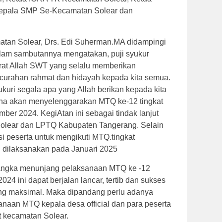
epala SMP Se-Kecamatan Solear dan
tan Solear, Drs. Edi Suherman.MA didampingi
alam sambutannya mengatakan, puji syukur
irat Allah SWT yang selalu memberikan
 curahan rahmat dan hidayah kepada kita semua.
kuri segala apa yang Allah berikan kepada kita
ana akan menyelenggarakan MTQ ke-12 tingkat
er 2024. KegiAtan ini sebagai tindak lanjut
Solear dan LPTQ Kabupaten Tangerang. S
elain
ksi peserta untuk mengikuti MTQ.tingkat
 dilaksanakan pada Januari 2025
angka menunjang pelaksanaan MTQ ke -12
24 ini dapat berjalan lancar, tertib dan sukses
ang maksimal. Maka dipandang perlu adanya
naan MTQ kepala desa official dan para peserta
t kecamatan Solear.