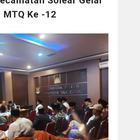
ecamatan Solear Gelar
n MTQ Ke -12