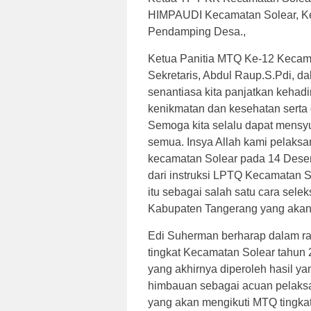
HIMPAUDI Kecamatan Solear, K
Pendamping Desa.,
Ketua Panitia MTQ Ke-12 Kecama
Sekretaris, Abdul Raup.S.Pdi, d
senantiasa kita panjatkan kehad
kenikmatan dan kesehatan serta
Semoga kita selalu dapat mensyu
semua. Insya Allah kami pelaks
kecamatan Solear pada 14 Desemb
dari instruksi LPTQ Kecamatan 
itu sebagai salah satu cara sele
Kabupaten Tangerang yang akan
Edi Suherman berharap dalam r
tingkat Kecamatan Solear tahun 20
yang akhirnya diperoleh hasil y
himbauan sebagai acuan pelaksa
yang akan mengikuti MTQ tingka