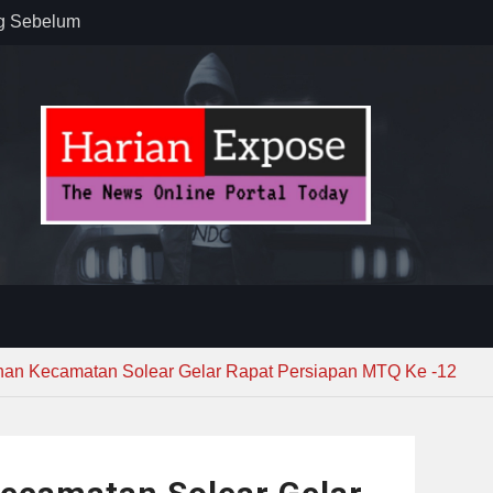
 : “Dari
gga Gerakkan
”
n dan
ebayoran
t Tuntas
han Kecamatan Solear Gelar Rapat Persiapan MTQ Ke -12