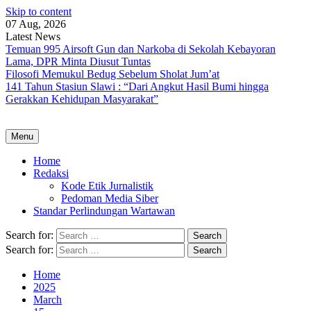
Skip to content
07 Aug, 2026
Latest News
Temuan 995 Airsoft Gun dan Narkoba di Sekolah Kebayoran
Lama, DPR Minta Diusut Tuntas
Filosofi Memukul Bedug Sebelum Sholat Jum’at
141 Tahun Stasiun Slawi : “Dari Angkut Hasil Bumi hingga
Gerakkan Kehidupan Masyarakat”
Menu
Home
Redaksi
Kode Etik Jurnalistik
Pedoman Media Siber
Standar Perlindungan Wartawan
Search for:
Search for:
Home
2025
March