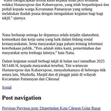
“Kami mengucapkan terima kasih kepada insan pers terutama
redaksi Haianexpose dan Kabarexpose, yang telah berpartisipasi dan
peduli kepada warga Kevamatan Pamarayan yang sedang
melakukan ibadah puasa dengan mengadakan kegiatan bagi bagi
takjil,” ujarnya.
Nana berharap semoga ke depannya selalu terjalin silaturahmi,
komunikasi dan kerja sama yang baik dalam bidang sosial
kemasyarakatan. Serta masyarakat juga paham tentang informasi
keterbukaan publik..”Pers adalah mitra kami, pemerintahan dan
masyarakat serta lembaga lainnya,” kata Nana.
Dalam kegiatan sosiall berbagi takjil di bulan suci ramadhan 2025
M/1446 H, kepada masyarakat tersebut, Tim wartawan
Harianexpose dan Kabarexpose, menyalurkannya di beberapa titik
antara lain, Musholla, Masjid dan di pinggir jalan di wilayah
Kecamatan Pamarayan dan Cikeusal
Sosial
Post navigation
Previous
Previous post:
Disperindag Kota Cilegon Gelar Bazar