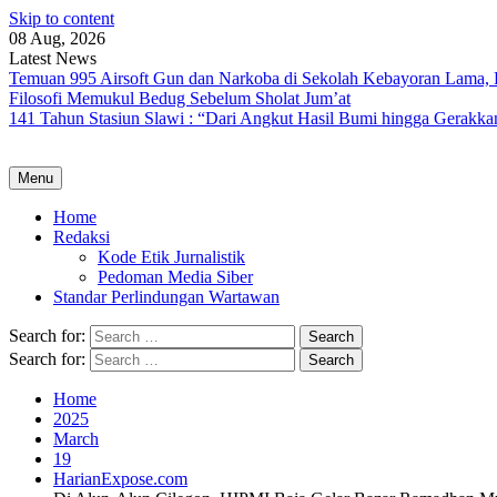
Skip to content
08 Aug, 2026
Latest News
Temuan 995 Airsoft Gun dan Narkoba di Sekolah Kebayoran Lama, 
Filosofi Memukul Bedug Sebelum Sholat Jum’at
141 Tahun Stasiun Slawi : “Dari Angkut Hasil Bumi hingga Gerakk
Menu
Home
Redaksi
Kode Etik Jurnalistik
Pedoman Media Siber
Standar Perlindungan Wartawan
Search for:
Search for:
Home
2025
March
19
HarianExpose.com