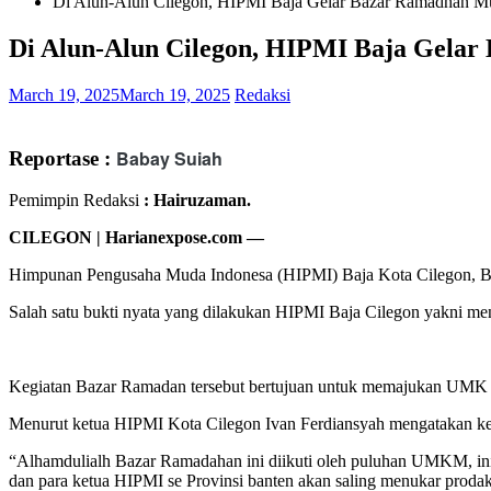
Di Alun-Alun Cilegon, HIPMI Baja Gelar Bazar Ramadhan M
Di Alun-Alun Cilegon, HIPMI Baja Gela
March 19, 2025
March 19, 2025
Redaksi
Babay Suiah
Reportase :
Pemimpin Redaksi
: Hairuzaman.
CILEGON | Harianexpose.com —
Himpunan Pengusaha Muda Indonesa (HIPMI) Baja Kota Cilegon, Ba
Salah satu bukti nyata yang dilakukan HIPMI Baja Cilegon yakni m
Kegiatan Bazar Ramadan tersebut bertujuan untuk memajukan UMK s
Menurut ketua HIPMI Kota Cilegon Ivan Ferdiansyah mengatakan ke
“Alhamdulialh Bazar Ramadahan ini diikuti oleh puluhan UMKM, ini
dan para ketua HIPMI se Provinsi banten akan saling menukar proda