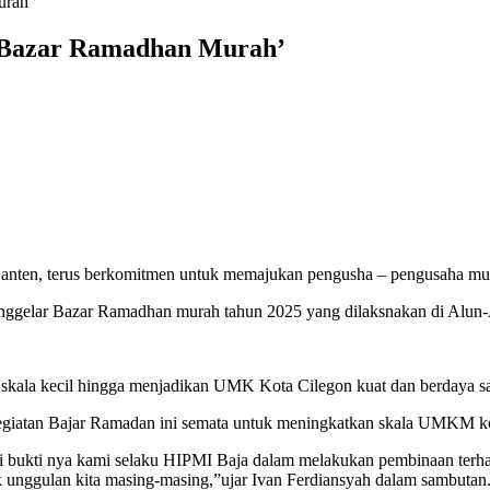
urah’
r Bazar Ramadhan Murah’
nten, terus berkomitmen untuk memajukan pengusha – pengusaha mud
enggelar Bazar Ramadhan murah tahun 2025 yang dilaksnakan di Alun-
kala kecil hingga menjadikan UMK Kota Cilegon kuat dan berdaya sa
giatan Bajar Ramadan ini semata untuk meningkatkan skala UMKM ko
 bukti nya kami selaku HIPMI Baja dalam melakukan pembinaan terha
k unggulan kita masing-masing,”ujar Ivan Ferdiansyah dalam sambutan