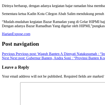
Dirinya berharap, dengan adanya kegiatan bajar ramadan bisa memb
Sementara ketua Kadin Kota Cilegon Abah Salim mendukung penuh 
“Mudah-mudahan kegiatan Bazar Ramadan yang di Gelar HIPMI baja buk
Dengan adanya Bazar Ramadhan Yang digelar oleh HIPMI,”pungkas
HarianExpose.com
Post navigation
Previous
Previous post:
Wagub Banten A Dimyati Natakusumah : “In
Next
Next post:
Gubernur Banten, Andra Soni : “Provinsi Banten K
Leave a Reply
Your email address will not be published.
Required fields are marked