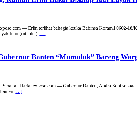
xpose.com — Erlin terlihat bahagia ketika Babinsa Koramil 0602-18/K
yak huni (rutilahu)
[…]
 Gubernur Banten “Mumuluk” Bareng War
ota Serang | Harianexpose.com — Gubernur Banten, Andra Soni sebag
 Banten
[…]