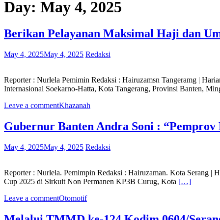
Day:
May 4, 2025
Berikan Pelayanan Maksimal Haji dan Um
May 4, 2025
May 4, 2025
Redaksi
Reporter : Nurlela Pemimin Redaksi : Hairuzamsn Tangeramg | Har
Internasional Soekarno-Hatta, Kota Tangerang, Provinsi Banten, Min
Leave a comment
Khazanah
Gubernur Banten Andra Soni : “Pemprov 
May 4, 2025
May 4, 2025
Redaksi
Reporter : Nurlela. Pemimpin Redaksi : Hairuzaman. Kota Serang
Cup 2025 di Sirkuit Non Permanen KP3B Curug, Kota
[…]
Leave a comment
Otomotif
Melalui TMMD ke-124 Kodim 0604/Serang,