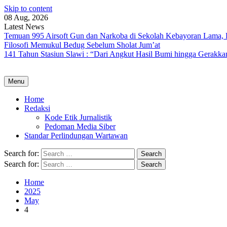
Skip to content
08 Aug, 2026
Latest News
Temuan 995 Airsoft Gun dan Narkoba di Sekolah Kebayoran Lama, 
Filosofi Memukul Bedug Sebelum Sholat Jum’at
141 Tahun Stasiun Slawi : “Dari Angkut Hasil Bumi hingga Gerakk
Menu
Home
Redaksi
Kode Etik Jurnalistik
Pedoman Media Siber
Standar Perlindungan Wartawan
Search for:
Search for:
Home
2025
May
4