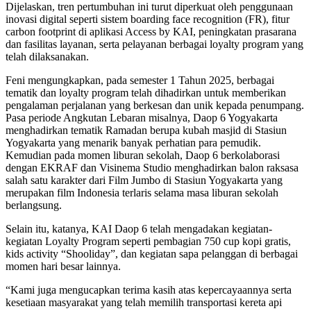
Dijelaskan, tren pertumbuhan ini turut diperkuat oleh penggunaan
inovasi digital seperti sistem boarding face recognition (FR), fitur
carbon footprint di aplikasi Access by KAI, peningkatan prasarana
dan fasilitas layanan, serta pelayanan berbagai loyalty program yang
telah dilaksanakan.
Feni mengungkapkan, pada semester 1 Tahun 2025, berbagai
tematik dan loyalty program telah dihadirkan untuk memberikan
pengalaman perjalanan yang berkesan dan unik kepada penumpang.
Pasa periode Angkutan Lebaran misalnya, Daop 6 Yogyakarta
menghadirkan tematik Ramadan berupa kubah masjid di Stasiun
Yogyakarta yang menarik banyak perhatian para pemudik.
Kemudian pada momen liburan sekolah, Daop 6 berkolaborasi
dengan EKRAF dan Visinema Studio menghadirkan balon raksasa
salah satu karakter dari Film Jumbo di Stasiun Yogyakarta yang
merupakan film Indonesia terlaris selama masa liburan sekolah
berlangsung.
Selain itu, katanya, KAI Daop 6 telah mengadakan kegiatan-
kegiatan Loyalty Program seperti pembagian 750 cup kopi gratis,
kids activity “Shooliday”, dan kegiatan sapa pelanggan di berbagai
momen hari besar lainnya.
“Kami juga mengucapkan terima kasih atas kepercayaannya serta
kesetiaan masyarakat yang telah memilih transportasi kereta api