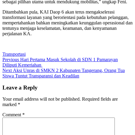
sebagai pilihan utama untuk mendukung mobilitas,” ungkap Feni.
Ditambahkan pula, KAI Daop 6 akan terus mengakselerasi
transformasi layanan yang berorientasi pada kebutuhan pelanggan,
mempertahankan bahkan meningkatkan keunggulan operasional dan
tentunya menjaga keselamatan, keamanan, dan kenyamanan
perjalanan KA.
Transportasi
Post
Previous
Previous
Hari Pertama Masuk Sekolah di SDN 1 Pamarayan
post:
Diliputi Kemeriahan
navigation
Next
Next
Aksi Unras di SMKN 2 Kabupaten Tangerang, Orang Tua
post:
Siswa Tuntut Transparansi dan Keadilan
Leave a Reply
Your email address will not be published.
Required fields are
marked
*
Comment
*