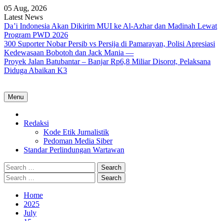
Skip
05 Aug, 2026
to
Latest News
content
Da’i Indonesia Akan Dikirim MUI ke Al-Azhar dan Madinah Lewat
Program PWD 2026
300 Suporter Nobar Persib vs Persija di Pamarayan, Polisi Apresiasi
Kedewasaan Bobotoh dan Jack Mania —
Proyek Jalan Batubantar – Banjar Rp6,8 Miliar Disorot, Pelaksana
Diduga Abaikan K3
Menu
Home
Redaksi
Kode Etik Jurnalistik
Pedoman Media Siber
Standar Perlindungan Wartawan
Search
for:
Search
for:
Home
2025
July