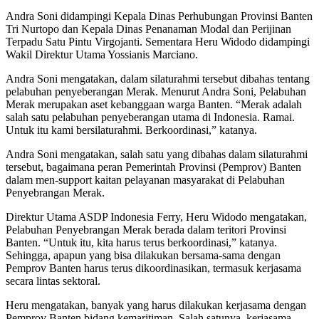
Andra Soni didampingi Kepala Dinas Perhubungan Provinsi Banten
Tri Nurtopo dan Kepala Dinas Penanaman Modal dan Perijinan
Terpadu Satu Pintu Virgojanti. Sementara Heru Widodo didampingi
Wakil Direktur Utama Yossianis Marciano.
Andra Soni mengatakan, dalam silaturahmi tersebut dibahas tentang
pelabuhan penyeberangan Merak. Menurut Andra Soni, Pelabuhan
Merak merupakan aset kebanggaan warga Banten. “Merak adalah
salah satu pelabuhan penyeberangan utama di Indonesia. Ramai.
Untuk itu kami bersilaturahmi. Berkoordinasi,” katanya.
Andra Soni mengatakan, salah satu yang dibahas dalam silaturahmi
tersebut, bagaimana peran Pemerintah Provinsi (Pemprov) Banten
dalam men-support kaitan pelayanan masyarakat di Pelabuhan
Penyebrangan Merak.
Direktur Utama ASDP Indonesia Ferry, Heru Widodo mengatakan,
Pelabuhan Penyebrangan Merak berada dalam teritori Provinsi
Banten. “Untuk itu, kita harus terus berkoordinasi,” katanya.
Sehingga, apapun yang bisa dilakukan bersama-sama dengan
Pemprov Banten harus terus dikoordinasikan, termasuk kerjasama
secara lintas sektoral.
Heru mengatakan, banyak yang harus dilakukan kerjasama dengan
Pemprov Banten bidang kemaritiman. Salah satunya, kerjasama