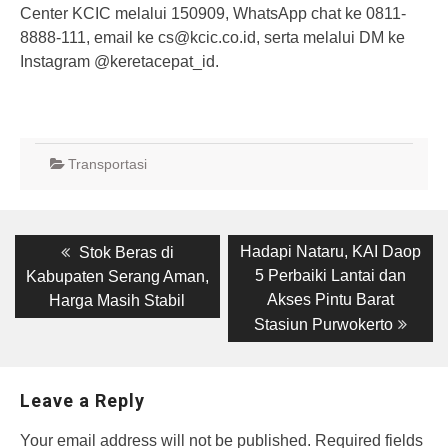
Center KCIC melalui 150909, WhatsApp chat ke 0811-
8888-111, email ke cs@kcic.co.id, serta melalui DM ke
Instagram @keretacepat_id.
Transportasi
Post
Previous
Next
Hadapi Nataru, KAI Daop
Stok Beras di
post:
post:
navigation
5 Perbaiki Lantai dan
Kabupaten Serang Aman,
Akses Pintu Barat
Harga Masih Stabil
Stasiun Purwokerto
Leave a Reply
Your email address will not be published.
Required fields