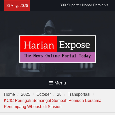
300 Suporter Nobar Persib vs
Skip
06 Aug, 2026
Persija di Pamarayan, Polisi
to
Apresiasi Kedewasaan
content
Bobotoh dan Jack Mania —
Proyek Jalan Batubantar –
Banjar Rp6,8 Miliar Disorot,
Pelaksana Diduga Abaikan K3
Da’i Indonesia Akan Dikirim
MUI ke Al-Azhar dan Madinah
Lewat Program PWD 2026
Menu
Home
2025
October
28
Transportasi
KCIC Peringati Semangat Sumpah Pemuda Bersama
Penumpang Whoosh di Stasiun