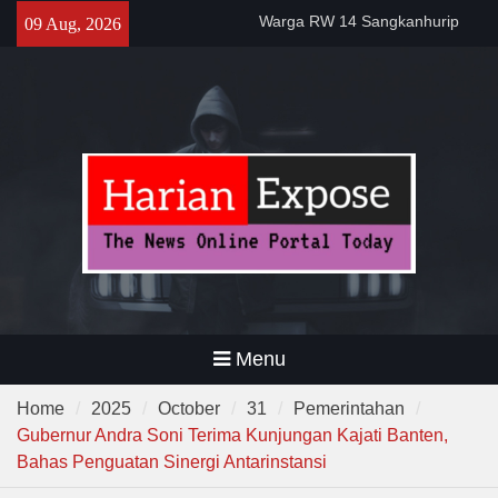
Skip
Temuan 995 Airsoft Gun dan
09 Aug, 2026
to
Narkoba di Sekolah Kebayoran
content
Lama, DPR Minta Diusut
Tuntas
Gelar Patroli Malam, Personel
Polsek Rangkasbitung Imbau
Warga Tingkatkan Siskamling
Warga RW 14 Sangkanhurip
Kini Miliki TPSST Terpadu
Menu
Home
2025
October
31
Pemerintahan
Gubernur Andra Soni Terima Kunjungan Kajati Banten,
Bahas Penguatan Sinergi Antarinstansi