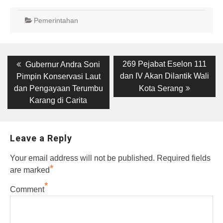
Pemerintahan
Post
Previous
Next
269 Pejabat Eselon 111
Gubernur Andra Soni
post:
post:
navigation
dan IV Akan Dilantik Wali
Pimpin Konservasi Laut
dan Pengayaan Terumbu
Kota Serang
Karang di Carita
Leave a Reply
Your email address will not be published.
Required fields
*
are marked
*
Comment