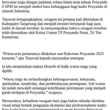
berwarna ungu dengan padanan celana hitam serta tulisan Posyandu
6 SPM ini menjadi simbol baru kebanggaan bagi kader Posyandu di
seluruh Indonesia.
Tinawati mengungkapkan, seragam ini pertama kali dikenakan di
Kabupaten Tangerang dan menjadi momen bersejarah bagi para
kader di daerah tersebut. Ia menyampaikan bahwa seragam tersebut
telah diresmikan oleh Ketua Umum TP Posyandu Pusat, Tri Tito
Karnavian.
“Peluncuran pertamanya dilakukan saat Rakornas Posyandu 2025
kemarin,” ujar Tinawati kepada masyarakat setempat.
Ia lalu menjelaskan makna filosofis di balik warna ungu yang
dipilih.
“Warna ungu itu melambangkan kebangsawanan, kekayaan,
spiritualitas, kreativitas, dan pemberdayaan perempuan. Arti warna
ini sudah mewakili semangat keterlibatan perempuan yang menjadi
garda terdepan di Posyandu,” ucapnya.
Menurutnya, kehadiran seragam baru juga bukan sekadar identitas
visual tetapi bentuk penguatan eksistensi dan profesionalisme kader.
Para kader harus mengimplementasikan enam Standar Pelayanan