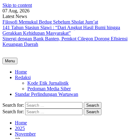
Skip to content
07 Aug, 2026
Latest News
Filosofi Memukul Bedug Sebelum Sholat Jum’at
141 Tahun Stasiun Slawi : “Dari Angkut Hasil Bumi hingga
Gerakkan Kehidupan Masyarakat”
Sinergi dengan Bank Banten, Pemkot Cilegon Dorong Efisiensi
Keuangan Daerah
Menu
Home
Redaksi
Kode Etik Jurnalistik
Pedoman Media Siber
Standar Perlindungan Wartawan
Search for:
Search for:
Home
2025
November