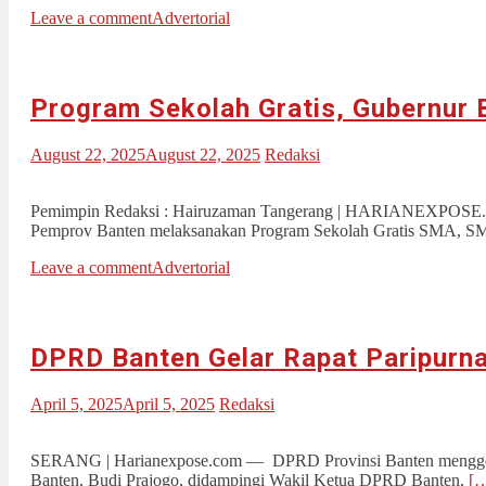
Leave a comment
Advertorial
Program Sekolah Gratis, Gubernur 
August 22, 2025
August 22, 2025
Redaksi
Pemimpin Redaksi : Hairuzaman Tangerang | HARIANEXPOSE.com 
Pemprov Banten melaksanakan Program Sekolah Gratis SMA, SM
Leave a comment
Advertorial
DPRD Banten Gelar Rapat Paripurn
April 5, 2025
April 5, 2025
Redaksi
SERANG | Harianexpose.com — DPRD Provinsi Banten menggelar 
Banten, Budi Prajogo, didampingi Wakil Ketua DPRD Banten,
[