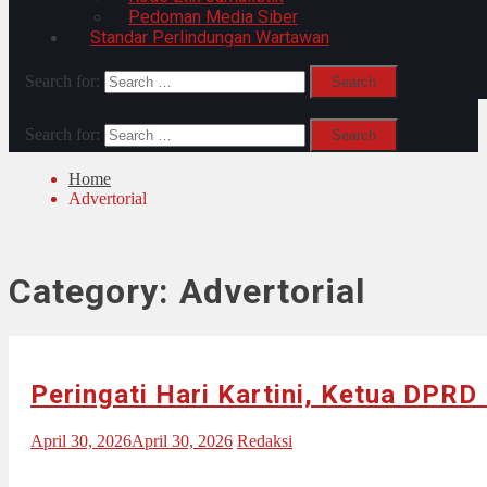
Pedoman Media Siber
Standar Perlindungan Wartawan
Search for:
Search for:
Home
Advertorial
Category:
Advertorial
Peringati Hari Kartini, Ketua DPR
April 30, 2026
April 30, 2026
Redaksi