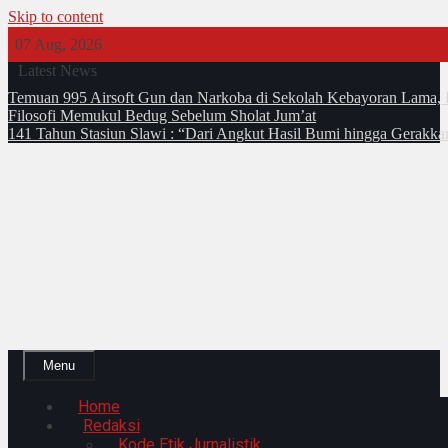
Skip to content
07 Aug, 2026
Latest News
Temuan 995 Airsoft Gun dan Narkoba di Sekolah Kebayoran Lama, 
Filosofi Memukul Bedug Sebelum Sholat Jum’at
141 Tahun Stasiun Slawi : “Dari Angkut Hasil Bumi hingga Gerakk
Menu
Home
Redaksi
Kode Etik Jurnalistik